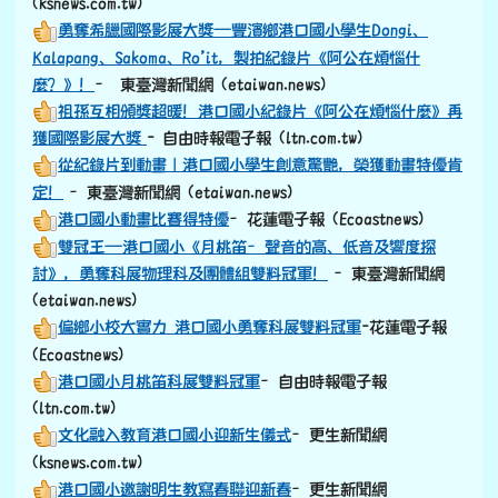
文化融入教育港口國小迎新生儀式
–更生新聞網
(ksnews.com.tw)
港口國小邀謝明生教寫春聯迎新春
–更生新聞網
(ksnews.com.tw)
迎新年寫春聯 港口國小邀校長教寫春聯傳承文化
–花蓮電
子報 (Ecoastnews)
阿美族的春聯「Nga’ay ho」（你好嗎？）-退休校長謝明
生，港口國小寫春聯，不一樣就是不一樣！
–東臺灣新聞網
(etaiwan.news)
港口國小族語傳承的美好成果
–更生新聞網
(ksnews.com.tw)
左邊區域內容
課室英語隨時背
Let’s read the article on page 1.我們一起來念第1頁的
文章.