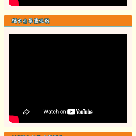
113活化計畫成果影片
活化計畫子三
活化計畫子四
教育部詐騙防制專區
link to class= able-A01-li
165防詐騙專區