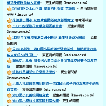
港口國小友善校園始業式
–更生新聞網 (ksnews.com.tw)
港口國小紀錄片奪國際影展大獎
–更生新聞網
(ksnews.com.tw)
勇奪希臘國際影展大獎—豐濱鄉港口國小學生Dongi、
Kalapang、Sakoma、Ro’it，製拍紀錄片《阿公在煩惱什
麼？》！
– 東臺灣新聞網 (etaiwan.news)
祖孫互相頒獎超暖！港口國小紀錄片《阿公在煩惱什麼》再
獲國際影展大獎
- 自由時報電子報 (ltn.com.tw)
從紀錄片到動畫｜港口國小學生創意驚艷，榮獲動畫特優肯
定！
–東臺灣新聞網 (etaiwan.news)
港口國小動畫比賽得特優
–花蓮電子報 (Ecoastnews)
雙冠王—港口國小《月桃笛–聲音的高、低音及響度探
討》，勇奪科展物理科及團體組雙料冠軍！
–東臺灣新聞網
(etaiwan.news)
偏鄉小校大實力 港口國小勇奪科展雙料冠軍
-花蓮電子報
(Ecoastnews)
港口國小月桃笛科展雙料冠軍
–自由時報電子報
(ltn.com.tw)