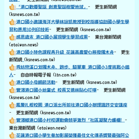
東台灣新聞網 (etaiwan.news)
花蓮港口國小學生參加影展榮獲最佳文化傳承獎暨最強阿公
獎項及網路最佳人氣獎
– 更生新聞網 (ksnews.com.tw)
跟頭目阿公上山下海 學童拍片得獎 花蓮縣
- 自由時報電
子報 (ltn.com.tw)
花蓮港口國小 紀錄片獲國際兒少影展肯定
-客家電視台
二〇二四原鄉孩童畢業照圓夢計畫
– 更生新聞網
(ksnews.com.tw)
113學年度豐濱鄉港口國小開學 新生收集柴火闖關
– 原視
新聞網
只有1名新生｜港口國小迎新儀式暨始業式，協助新生收集
柴火完成入級任務！
– 東臺灣新聞網 (etaiwan.news)
觀念從小扎根 鳳警結合港口國小共同宣導交通安全及反詐
騙
– 更生新聞網 (ksnews.com.tw)
退休校長謝明生分享書法奧妙
– 更生新聞網
(ksnews.com.tw)
小鐵人挑戰賽第四屆開跑—港口國小孩子們成為寒冬中的熱
血英雄
– 東臺灣新聞網 (etaiwan.news)