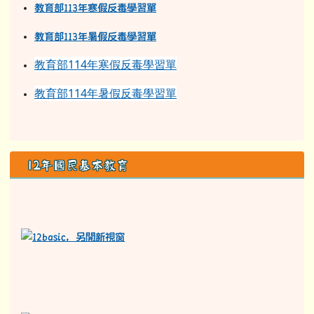
反霸凌檢舉專線
依據花蓮縣國民中小學學生轉學作業要點為前提，落實學生就
學零拒絕。
檢舉專線：
03-8781037#211。