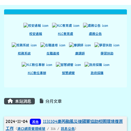
文章列表
2024-11-04
1131104康芮颱風災後國軍協助校園環境復原
其他
工作
(
港口網頁管理帳號
/ 316 /
訊息公告
)
2024-04-18
112年度綜合所得稅結算申報宣導
其他
(
港口網頁管
理帳號
/ 411 /
訊息公告
)
2024-04-09
感謝愛心人士贈送本校圖書一批
其他
(
港口網頁管
理帳號
/ 544 /
感恩的心
)
2024-04-09
感謝愛心人士贈送本校圖書一批
其他
(
港口網頁管
理帳號
/ 459 /
感恩的心
)
2024-01-12
感謝中華慈惠長照教育藝術協會贈送印表機
其他
(
港口網頁管理帳號
/ 432 /
感恩的心
)
2023-10-27
為加強本縣113年總統副總統及立法委員選舉
其他
反賄選宣導， 請各校依說明二協助宣導
(
港口網頁管理帳號
/ 340 /
訊息公告
)
2023-10-23
光豐農會頒發優秀學子獎學金
其他
(
港口網頁管理帳
號
/ 567 /
榮譽榜
)