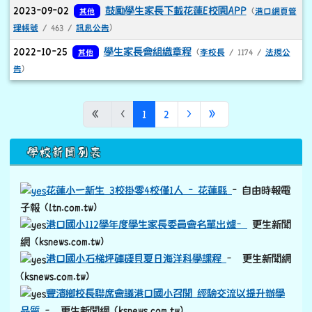
(ksnews.com.tw)
豐濱鄉校長聯席會議港口國小召開 經驗交流以提升辦學
品質
– 更生新聞網 (ksnews.com.tw)
「港口歡慶聖誕 創意聖誕樹愛地球」
– 更生新聞網
(ksnews.com.tw)
港口國小邀請海洋大學林詠凱教授到校指導協助國小學生學
習和應用3D列印技術
– 更生新聞網 (ksnews.com.tw)
感恩歲末 港口國小展現學生學習成果
– 東台灣新聞網
(etaiwan.news)
港口國小特色課程再升級 花蓮高農愛心移撥獨木舟
– 更生
link to https://old.ksnews.com.tw/v2024052007/
新聞網
(ksnews.com.tw)
秀姑巒溪口划獨木舟、跑步、騎單車 港口國小3度挑戰小鐵
人
– 自由時報電子報 (ltn.com.tw)
港口國小母親節活動
– 更生新聞網 (ksnews.com.tw)
豐濱港口國小始業式 校長艾德林貼心叮嚀
– 更生新聞網
(ksnews.com.tw)
鳳警扎根校園 港口派出所前往港口國小辦理識詐交安講座
– 更生新聞網 (ksnews.com.tw)
豐濱鄉港口國小村校運動會競爭激烈「社區凝聚力爆棚！
–