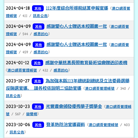
2023-10-06
登革熱防治宣導資料
其他
(
港口網頁管理帳號
/ 403
/
訊息公告
)
2023-09-02
鼓勵學生家長下載花蓮E校園APP
其他
(
港口網頁管
理帳號
/ 463 /
訊息公告
)
2022-10-25
學生家長會組織章程
其他
(
李校長
/ 1174 /
法規公
告
)
(目前頁次)
下一頁
最後頁
«
‹
1
2
›
»
下中區域內容
學校新聞列表
花蓮小一新生 3校掛零4校僅1人 - 花蓮縣
- 自由時報電
子報 (ltn.com.tw)
港口國小112學年度學生家長委員會名單出爐–
更生新聞
網 (ksnews.com.tw)
港口國小石梯坪硨磲貝夏日海洋科學課程
– 更生新聞網