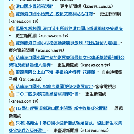
港口國小母親節活動
– 更生新聞網 (ksnews.com.tw)
豐濱港口國小始業式 校長艾德林貼心叮嚀
– 更生新聞網
(ksnews.com.tw)
鳳警扎根校園 港口派出所前往港口國小辦理識詐交安講座
– 更生新聞網 (ksnews.com.tw)
豐濱鄉港口國小村校運動會競爭激烈「社區凝聚力爆棚！
–
東台灣新聞網 (etaiwan.news)
花蓮港口國小學生參加影展榮獲最佳文化傳承獎暨最強阿公
獎項及網路最佳人氣獎
– 更生新聞網 (ksnews.com.tw)
跟頭目阿公上山下海 學童拍片得獎 花蓮縣
- 自由時報電
子報 (ltn.com.tw)
花蓮港口國小 紀錄片獲國際兒少影展肯定
-客家電視台
二〇二四原鄉孩童畢業照圓夢計畫
– 更生新聞網
(ksnews.com.tw)
113學年度豐濱鄉港口國小開學 新生收集柴火闖關
– 原視
新聞網
只有1名新生｜港口國小迎新儀式暨始業式，協助新生收集
柴火完成入級任務！
– 東臺灣新聞網 (etaiwan.news)