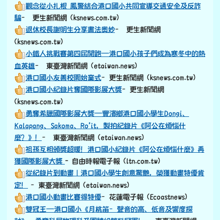
觀念從小扎根 鳳警結合港口國小共同宣導交通安全及反詐
騙
– 更生新聞網 (ksnews.com.tw)
退休校長謝明生分享書法奧妙
– 更生新聞網
(ksnews.com.tw)
小鐵人挑戰賽第四屆開跑—港口國小孩子們成為寒冬中的熱
血英雄
– 東臺灣新聞網 (etaiwan.news)
港口國小友善校園始業式
–更生新聞網 (ksnews.com.tw)
港口國小紀錄片奪國際影展大獎
–更生新聞網
(ksnews.com.tw)
勇奪希臘國際影展大獎—豐濱鄉港口國小學生Dongi、
Kalapang、Sakoma、Ro’it，製拍紀錄片《阿公在煩惱什
麼？》！
– 東臺灣新聞網 (etaiwan.news)
祖孫互相頒獎超暖！港口國小紀錄片《阿公在煩惱什麼》再
獲國際影展大獎
- 自由時報電子報 (ltn.com.tw)
從紀錄片到動畫｜港口國小學生創意驚艷，榮獲動畫特優肯
定！
–東臺灣新聞網 (etaiwan.news)
港口國小動畫比賽得特優
–花蓮電子報 (Ecoastnews)
雙冠王—港口國小《月桃笛–聲音的高、低音及響度探