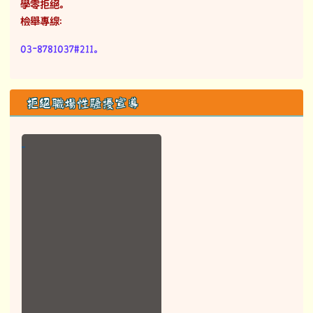
學零拒絕。
檢舉專線：
03-8781037#211。
拒絕職場性騷擾宣導