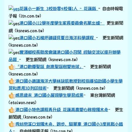
花蓮小一新生 3校掛零4校僅1人 - 花蓮縣
- 自由時報電
子報 (ltn.com.tw)
港口國小112學年度學生家長委員會名單出爐–
更生新聞
網 (ksnews.com.tw)
港口國小石梯坪硨磲貝夏日海洋科學課程
– 更生新聞網
(ksnews.com.tw)
豐濱鄉校長聯席會議港口國小召開 經驗交流以提升辦學
品質
– 更生新聞網 (ksnews.com.tw)
「港口歡慶聖誕 創意聖誕樹愛地球」
– 更生新聞網
(ksnews.com.tw)
港口國小邀請海洋大學林詠凱教授到校指導協助國小學生學
習和應用3D列印技術
– 更生新聞網 (ksnews.com.tw)
感恩歲末 港口國小展現學生學習成果
– 東台灣新聞網
(etaiwan.news)
港口國小特色課程再升級 花蓮高農愛心移撥獨木舟
– 更生
link to https://old.ksnews.com.tw/v2024052007/
新聞網
(ksnews.com.tw)
秀姑巒溪口划獨木舟、跑步、騎單車 港口國小3度挑戰小鐵
人
– 自由時報電子報 (ltn.com.tw)