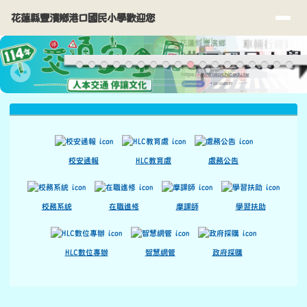
花蓮縣豐濱鄉港口國民小學歡迎您
導覽列
跳至主內容區
花蓮縣豐濱鄉港口國民小學歡迎您
頁尾區域
上中區域內容
校安通報
HLC教育處
處務公告
校務系統
在職進修
摩課師
學習扶助
HLC數位專辦
智慧網管
政府採購
主內容區域