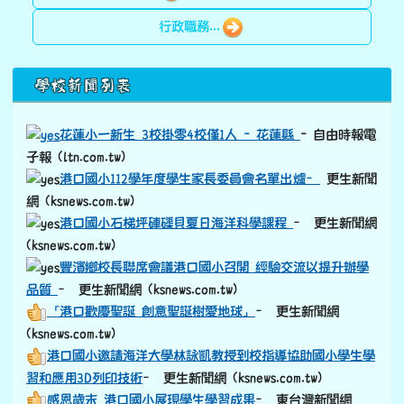
行政職務...
下中區域內容
學校新聞列表
花蓮小一新生 3校掛零4校僅1人 - 花蓮縣
- 自由時報電
子報 (ltn.com.tw)
港口國小112學年度學生家長委員會名單出爐–
更生新聞
網 (ksnews.com.tw)
港口國小石梯坪硨磲貝夏日海洋科學課程
– 更生新聞網
(ksnews.com.tw)
豐濱鄉校長聯席會議港口國小召開 經驗交流以提升辦學
品質
– 更生新聞網 (ksnews.com.tw)
「港口歡慶聖誕 創意聖誕樹愛地球」
– 更生新聞網
(ksnews.com.tw)
港口國小邀請海洋大學林詠凱教授到校指導協助國小學生學
習和應用3D列印技術
– 更生新聞網 (ksnews.com.tw)
感恩歲末 港口國小展現學生學習成果
– 東台灣新聞網