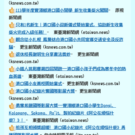
(ksnews.com.tw)
113學年度豐濱鄉港口國小開學 新生收集柴火闖關
– 原視
新聞網
只有1名新生｜港口國小迎新儀式暨始業式，協助新生收集
柴火完成入級任務！
– 東臺灣新聞網 (etaiwan.news)
觀念從小扎根 鳳警結合港口國小共同宣導交通安全及反詐
騙
– 更生新聞網 (ksnews.com.tw)
退休校長謝明生分享書法奧妙
– 更生新聞網
(ksnews.com.tw)
小鐵人挑戰賽第四屆開跑—港口國小孩子們成為寒冬中的熱
血英雄
– 東臺灣新聞網 (etaiwan.news)
港口國小友善校園始業式
–更生新聞網 (ksnews.com.tw)
港口國小紀錄片奪國際影展大獎
–更生新聞網
(ksnews.com.tw)
勇奪希臘國際影展大獎—豐濱鄉港口國小學生Dongi、
Kalapang、Sakoma、Ro’it，製拍紀錄片《阿公在煩惱什
麼？》！
– 東臺灣新聞網 (etaiwan.news)
祖孫互相頒獎超暖！港口國小紀錄片《阿公在煩惱什麼》再
獲國際影展大獎
- 自由時報電子報 (ltn.com.tw)