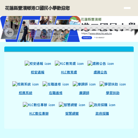
花蓮縣豐濱鄉港口國民小學歡迎您
導覽列
跳至主內容區
花蓮縣豐濱鄉港口國民小學歡迎您
頁尾區域
上中區域內容
校安通報
HLC教育處
處務公告
校務系統
在職進修
摩課師
學習扶助
HLC數位專辦
智慧網管
政府採購
主內容區域