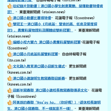
從紀錄片到動畫｜港口國小學生創意驚艷，榮獲動畫特優肯
定！
–東臺灣新聞網 (etaiwan.news)
港口國小動畫比賽得特優
–花蓮電子報 (Ecoastnews)
雙冠王—港口國小《月桃笛–聲音的高、低音及響度探
討》，勇奪科展物理科及團體組雙料冠軍！
–東臺灣新聞網
(etaiwan.news)
偏鄉小校大實力 港口國小勇奪科展雙料冠軍
-花蓮電子報
(Ecoastnews)
港口國小月桃笛科展雙料冠軍
–自由時報電子報
(ltn.com.tw)
文化融入教育港口國小迎新生儀式
–更生新聞網
(ksnews.com.tw)
港口國小邀謝明生教寫春聯迎新春
–更生新聞網
(ksnews.com.tw)
迎新年寫春聯 港口國小邀校長教寫春聯傳承文化
–花蓮電
子報 (Ecoastnews)
阿美族的春聯「Nga’ay ho」（你好嗎？）-退休校長謝明
生，港口國小寫春聯，不一樣就是不一樣！
–東臺灣新聞網