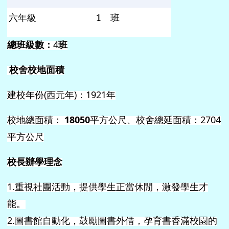
六年級
1
班
總班級數：
4
班
校舍校地面積
建校年份
(
西元年
)
：
1921
年
校地總面積：
18050
平方公尺、校舍總延面積：
2704
平方公尺
校長辦學理念
1.
重視社團活動，提供學生正當休閒，激發學生才
能。
2.
圖書館自動化，鼓勵圖書外借，孕育書香滿校園的