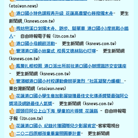
(etaiwan.news)
港口國小特色課程再升級 花蓮高農愛心移撥獨木舟
– 更生
link to https://old.ksnews.com.tw/v2024052007/
新聞網
(ksnews.com.tw)
秀姑巒溪口划獨木舟、跑步、騎單車 港口國小3度挑戰小鐵
人
– 自由時報電子報 (ltn.com.tw)
港口國小母親節活動
– 更生新聞網 (ksnews.com.tw)
豐濱港口國小始業式 校長艾德林貼心叮嚀
– 更生新聞網
(ksnews.com.tw)
鳳警扎根校園 港口派出所前往港口國小辦理識詐交安講座
– 更生新聞網 (ksnews.com.tw)
豐濱鄉港口國小村校運動會競爭激烈「社區凝聚力爆棚！
–
東台灣新聞網 (etaiwan.news)
花蓮港口國小學生參加影展榮獲最佳文化傳承獎暨最強阿公
獎項及網路最佳人氣獎
– 更生新聞網 (ksnews.com.tw)
跟頭目阿公上山下海 學童拍片得獎 花蓮縣
- 自由時報電
子報 (ltn.com.tw)
花蓮港口國小 紀錄片獲國際兒少影展肯定
-客家電視台
二〇二四原鄉孩童畢業照圓夢計畫
– 更生新聞網