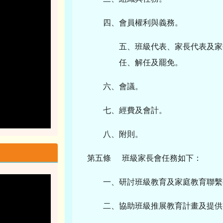
第六條
家長代表大會任務如下：
一、研討協助本校教育活動之實施
二、審議家長會組織章程。
= able-A01-link https://www.edu.tw/AF/Default.aspx \ t
三、討論家長委員會及家長代表大
四、審議家長委員會所提出之會務
五、選舉及罷免家長委員會委員（
六、選舉家長代表一人，擔任本校
七、其他有關家長會事項。
前項第五款之家長委員由家長代表