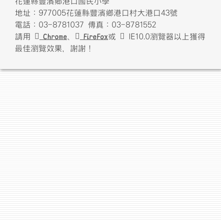
花蓮縣豐濱鄉港口國民小學
地址：977005花蓮縣豐濱鄉港口村大港口43號
電話：03-8781037 傳真：03-8781552
請用
Chrome
、
FireFox
或
IE10.0瀏覽器以上獲得
最佳瀏覽效果，謝謝！