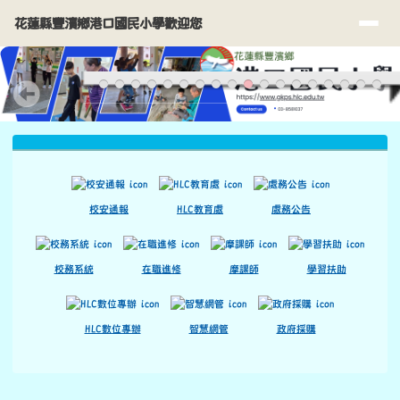
花蓮縣豐濱鄉港口國民小學歡迎您
導覽列
跳至主內容區
花蓮縣豐濱鄉港口國民小學歡迎您
頁尾區域
上中區域內容
校安通報
HLC教育處
處務公告
校務系統
在職進修
摩課師
學習扶助
HLC數位專辦
智慧網管
政府採購
主內容區域