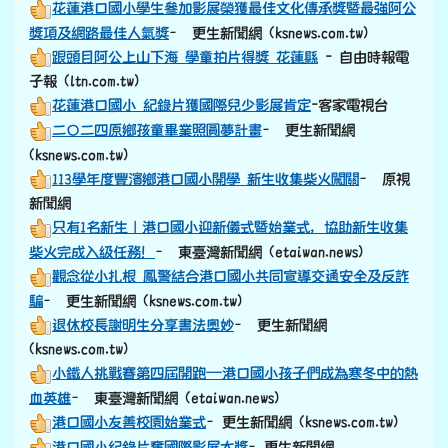
花蓮港口國小學生參加影展榮獲最佳文化傳承獎暨最強阿公
獎項及網路最佳人氣獎
– 更生新聞網 (ksnews.com.tw)
跟頭目阿公上山下海 學童拍片得獎 花蓮縣
- 自由時報電
子報 (ltn.com.tw)
花蓮港口國小 紀錄片獲國際兒少影展肯定
-客家電視台
二〇二四原鄉孩童畢業照圓夢計畫
– 更生新聞網
(ksnews.com.tw)
113學年度豐濱鄉港口國小開學 新生收集柴火闖關
– 原視
新聞網
只有1名新生｜港口國小迎新儀式暨始業式，協助新生收集
柴火完成入級任務！
– 東臺灣新聞網 (etaiwan.news)
觀念從小扎根 鳳警結合港口國小共同宣導交通安全及反詐
騙
– 更生新聞網 (ksnews.com.tw)
退休校長謝明生分享書法奧妙
– 更生新聞網
(ksnews.com.tw)
小鐵人挑戰賽第四屆開跑—港口國小孩子們成為寒冬中的熱
血英雄
– 東臺灣新聞網 (etaiwan.news)
港口國小友善校園始業式
–更生新聞網 (ksnews.com.tw)
港口國小紀錄片奪國際影展大獎
–更生新聞網