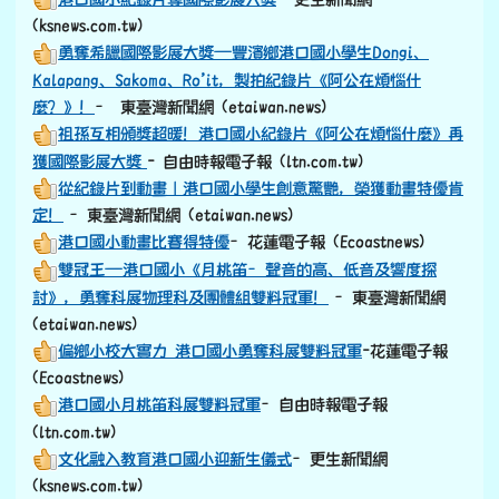
(ksnews.com.tw)
勇奪希臘國際影展大獎—豐濱鄉港口國小學生Dongi、
Kalapang、Sakoma、Ro’it，製拍紀錄片《阿公在煩惱什
麼？》！
– 東臺灣新聞網 (etaiwan.news)
祖孫互相頒獎超暖！港口國小紀錄片《阿公在煩惱什麼》再
獲國際影展大獎
- 自由時報電子報 (ltn.com.tw)
從紀錄片到動畫｜港口國小學生創意驚艷，榮獲動畫特優肯
定！
–東臺灣新聞網 (etaiwan.news)
港口國小動畫比賽得特優
–花蓮電子報 (Ecoastnews)
雙冠王—港口國小《月桃笛–聲音的高、低音及響度探
討》，勇奪科展物理科及團體組雙料冠軍！
–東臺灣新聞網
(etaiwan.news)
偏鄉小校大實力 港口國小勇奪科展雙料冠軍
-花蓮電子報
(Ecoastnews)
港口國小月桃笛科展雙料冠軍
–自由時報電子報
(ltn.com.tw)
文化融入教育港口國小迎新生儀式
–更生新聞網
(ksnews.com.tw)