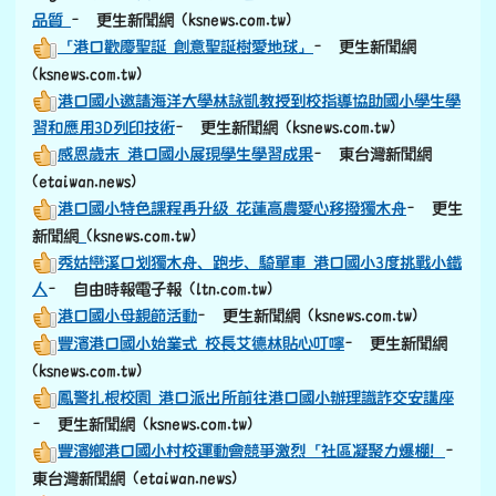
品質
– 更生新聞網 (ksnews.com.tw)
「港口歡慶聖誕 創意聖誕樹愛地球」
– 更生新聞網
(ksnews.com.tw)
港口國小邀請海洋大學林詠凱教授到校指導協助國小學生學
習和應用3D列印技術
– 更生新聞網 (ksnews.com.tw)
感恩歲末 港口國小展現學生學習成果
– 東台灣新聞網
(etaiwan.news)
港口國小特色課程再升級 花蓮高農愛心移撥獨木舟
– 更生
link to https://old.ksnews.com.tw/v2024052007/
新聞網
(ksnews.com.tw)
秀姑巒溪口划獨木舟、跑步、騎單車 港口國小3度挑戰小鐵
人
– 自由時報電子報 (ltn.com.tw)
港口國小母親節活動
– 更生新聞網 (ksnews.com.tw)
豐濱港口國小始業式 校長艾德林貼心叮嚀
– 更生新聞網
(ksnews.com.tw)
鳳警扎根校園 港口派出所前往港口國小辦理識詐交安講座
– 更生新聞網 (ksnews.com.tw)
豐濱鄉港口國小村校運動會競爭激烈「社區凝聚力爆棚！
–
東台灣新聞網 (etaiwan.news)