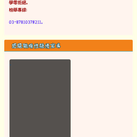
學零拒絕。
檢舉專線：
03-8781037#211。
拒絕職場性騷擾宣導