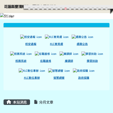
花蓮縣豐濱鄉港口國民小學歡迎您
導覽列
跳至主內容區
花蓮縣豐濱鄉港口國民小學歡迎您
頁尾區域
上中區域內容
校安通報
HLC教育處
處務公告
校務系統
在職進修
摩課師
學習扶助
HLC數位專辦
智慧網管
政府採購
主內容區域
本站消息
分月文章