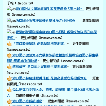
子報 (ltn.com.tw)
港口國小112學年度學生家長委員會名單出爐–
更生新聞
網 (ksnews.com.tw)
港口國小石梯坪硨磲貝夏日海洋科學課程
– 更生新聞網
(ksnews.com.tw)
豐濱鄉校長聯席會議港口國小召開 經驗交流以提升辦學
品質
– 更生新聞網 (ksnews.com.tw)
「港口歡慶聖誕 創意聖誕樹愛地球」
– 更生新聞網
(ksnews.com.tw)
港口國小邀請海洋大學林詠凱教授到校指導協助國小學生學
習和應用3D列印技術
– 更生新聞網 (ksnews.com.tw)
感恩歲末 港口國小展現學生學習成果
– 東台灣新聞網
(etaiwan.news)
港口國小特色課程再升級 花蓮高農愛心移撥獨木舟
– 更生
link to https://old.ksnews.com.tw/v2024052007/
新聞網
(ksnews.com.tw)
秀姑巒溪口划獨木舟、跑步、騎單車 港口國小3度挑戰小鐵
人
– 自由時報電子報 (ltn.com.tw)
港口國小母親節活動
– 更生新聞網 (ksnews.com.tw)