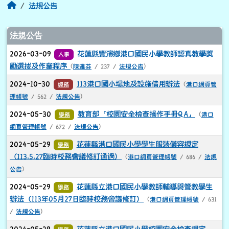
回首頁
法規公告
文章列表
法規公告
2026-03-09
花蓮縣豐濱鄉港口國民小學教師認真教學獎
人事
勵選拔及作業程序
(
陳雅芬
/ 237 /
法規公告
)
2024-10-30
113港口國小場地及設施借用辦法
總務
(
港口網頁管
理帳號
/ 562 /
法規公告
)
2024-05-30
教育部「校園安全檢查操作手冊QA」
學務
(
港口
網頁管理帳號
/ 672 /
法規公告
)
2024-05-29
花蓮縣港口國民小學學生服裝儀容規定
學務
（113.5.27臨時校務會議修訂通過）
(
港口網頁管理帳號
/ 686 /
法規
公告
)
2024-05-29
花蓮縣立港口國民小學教師輔導與管教學生
學務
辦法（113年05月27日臨時校務會議修訂）
(
港口網頁管理帳號
/ 631
/
法規公告
)