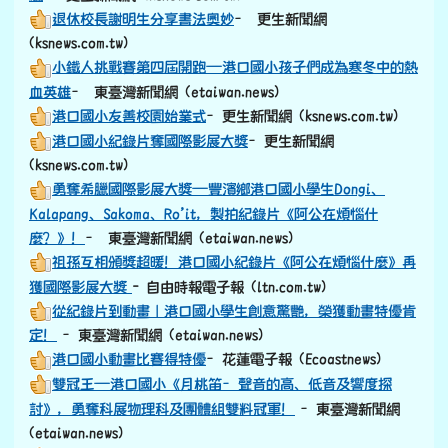
退休校長謝明生分享書法奧妙
– 更生新聞網
(ksnews.com.tw)
小鐵人挑戰賽第四屆開跑—港口國小孩子們成為寒冬中的熱
血英雄
– 東臺灣新聞網 (etaiwan.news)
港口國小友善校園始業式
–更生新聞網 (ksnews.com.tw)
港口國小紀錄片奪國際影展大獎
–更生新聞網
(ksnews.com.tw)
勇奪希臘國際影展大獎—豐濱鄉港口國小學生Dongi、
Kalapang、Sakoma、Ro’it，製拍紀錄片《阿公在煩惱什
麼？》！
– 東臺灣新聞網 (etaiwan.news)
祖孫互相頒獎超暖！港口國小紀錄片《阿公在煩惱什麼》再
獲國際影展大獎
- 自由時報電子報 (ltn.com.tw)
從紀錄片到動畫｜港口國小學生創意驚艷，榮獲動畫特優肯
定！
–東臺灣新聞網 (etaiwan.news)
港口國小動畫比賽得特優
–花蓮電子報 (Ecoastnews)
雙冠王—港口國小《月桃笛–聲音的高、低音及響度探
討》，勇奪科展物理科及團體組雙料冠軍！
–東臺灣新聞網
(etaiwan.news)