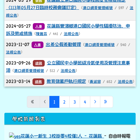
2024-05-29
花蓮縣立港口國民小學校園安全檢查規定
學務
（113年05月27日臨時校務會議訂定）
(
港口網頁管理帳號
/ 597 /
法
規公告
)
2024-05-27
花蓮縣豐濱鄉港口國民小學性騷擾防治、申
人事
訴及懲戒措施
(
陳雅芬
/ 441 /
法規公告
)
2023-11-07
出差公假差勤管理
人事
(
港口網頁管理帳號
/ 540 /
法規公告
)
2023-09-26
公立國民中小學班級冷氣使用及管理注意事
總務
項
(
港口網頁管理帳號
/ 512 /
法規公告
)
2023-03-14
教育儲蓄戶執行規定
總務
(
黃淑容
/ 652 /
法規公告
)
(目前頁次)
下一頁
最後頁
«
‹
1
2
3
4
›
»
下中區域內容
學校新聞列表
花蓮小一新生 3校掛零4校僅1人 - 花蓮縣
- 自由時報電