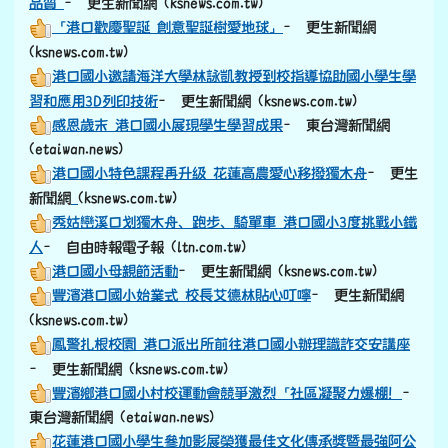
品質
– 更生新聞網 (ksnews.com.tw)
「港口歡慶聖誕 創意聖誕樹愛地球」
– 更生新聞網
(ksnews.com.tw)
港口國小邀請海洋大學林詠凱教授到校指導協助國小學生學
習和應用3D列印技術
– 更生新聞網 (ksnews.com.tw)
感恩歲末 港口國小展現學生學習成果
– 東台灣新聞網
(etaiwan.news)
港口國小特色課程再升級 花蓮高農愛心移撥獨木舟
– 更生
link to https://old.ksnews.com.tw/v2024052007/
新聞網
(ksnews.com.tw)
秀姑巒溪口划獨木舟、跑步、騎單車 港口國小3度挑戰小鐵
人
– 自由時報電子報 (ltn.com.tw)
港口國小母親節活動
– 更生新聞網 (ksnews.com.tw)
豐濱港口國小始業式 校長艾德林貼心叮嚀
– 更生新聞網
(ksnews.com.tw)
鳳警扎根校園 港口派出所前往港口國小辦理識詐交安講座
– 更生新聞網 (ksnews.com.tw)
豐濱鄉港口國小村校運動會競爭激烈「社區凝聚力爆棚！
–
東台灣新聞網 (etaiwan.news)
花蓮港口國小學生參加影展榮獲最佳文化傳承獎暨最強阿公