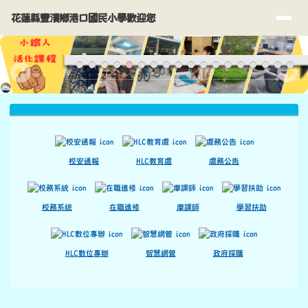
花蓮縣豐濱鄉港口國民小學歡迎您
導覽列
跳至主內容區
花蓮縣豐濱鄉港口國民小學歡迎您
頁尾區域
上中區域內容
校安通報
HLC教育處
處務公告
校務系統
在職進修
摩課師
學習扶助
HLC數位專辦
智慧網管
政府採購
主內容區域