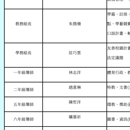
學籍、註冊
教務組長
朱微珊
點、學藝競
口說計畫、
友善校園計
學務組長
莊巧雲
法定議題
一年級導師
林志洋
體育行政
、
趙意琳
特教、文書
(
二年級導師
陳哲洋
五年級導師
環教、獎助
曠慕祈
六年級導師
圖書、資訊
(