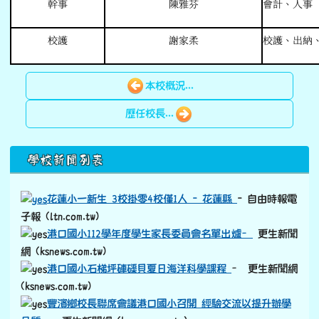
幹事
陳雅芬
會計、人事
校護
謝家柔
校護、出納
本校概況...
歷任校長...
下中區域內容
學校新聞列表
花蓮小一新生 3校掛零4校僅1人 - 花蓮縣
- 自由時報電
子報 (ltn.com.tw)
港口國小112學年度學生家長委員會名單出爐–
更生新聞
網 (ksnews.com.tw)
港口國小石梯坪硨磲貝夏日海洋科學課程
– 更生新聞網
(ksnews.com.tw)
豐濱鄉校長聯席會議港口國小召開 經驗交流以提升辦學