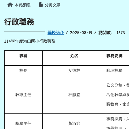
本站消息
分月文章
行政職務
學校簡介
/ 2025-08-19 / 點閱數： 1673
114學年度港口國小行政職務
職稱
姓名
職務安排
校長
艾德林
綜理校務
公文分稿、
教導主任
林靜宜
活化教學與
職教育、家
事務採購、
總務主任
黃淑容
設備管理
、