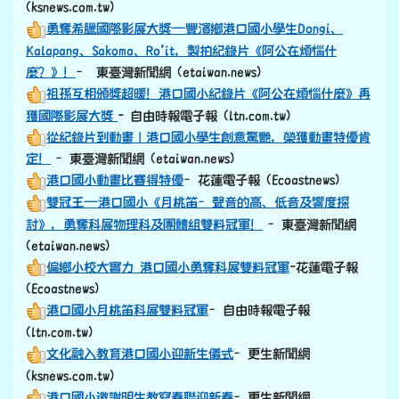
(ksnews.com.tw)
勇奪希臘國際影展大獎—豐濱鄉港口國小學生Dongi、
Kalapang、Sakoma、Ro’it，製拍紀錄片《阿公在煩惱什
麼？》！
– 東臺灣新聞網 (etaiwan.news)
祖孫互相頒獎超暖！港口國小紀錄片《阿公在煩惱什麼》再
獲國際影展大獎
- 自由時報電子報 (ltn.com.tw)
從紀錄片到動畫｜港口國小學生創意驚艷，榮獲動畫特優肯
定！
–東臺灣新聞網 (etaiwan.news)
港口國小動畫比賽得特優
–花蓮電子報 (Ecoastnews)
雙冠王—港口國小《月桃笛–聲音的高、低音及響度探
討》，勇奪科展物理科及團體組雙料冠軍！
–東臺灣新聞網
(etaiwan.news)
偏鄉小校大實力 港口國小勇奪科展雙料冠軍
-花蓮電子報
(Ecoastnews)
港口國小月桃笛科展雙料冠軍
–自由時報電子報
(ltn.com.tw)
文化融入教育港口國小迎新生儀式
–更生新聞網
(ksnews.com.tw)
港口國小邀謝明生教寫春聯迎新春
–更生新聞網