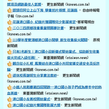
獎項及網路最佳人氣獎
– 更生新聞網 (ksnews.com.tw)
跟頭目阿公上山下海 學童拍片得獎 花蓮縣
- 自由時報電
子報 (ltn.com.tw)
花蓮港口國小 紀錄片獲國際兒少影展肯定
-客家電視台
二〇二四原鄉孩童畢業照圓夢計畫
– 更生新聞網
(ksnews.com.tw)
113學年度豐濱鄉港口國小開學 新生收集柴火闖關
– 原視
新聞網
只有1名新生｜港口國小迎新儀式暨始業式，協助新生收集
柴火完成入級任務！
– 東臺灣新聞網 (etaiwan.news)
觀念從小扎根 鳳警結合港口國小共同宣導交通安全及反詐
騙
– 更生新聞網 (ksnews.com.tw)
退休校長謝明生分享書法奧妙
– 更生新聞網
(ksnews.com.tw)
小鐵人挑戰賽第四屆開跑—港口國小孩子們成為寒冬中的熱
血英雄
– 東臺灣新聞網 (etaiwan.news)
港口國小友善校園始業式
–更生新聞網 (ksnews.com.tw)
港口國小紀錄片奪國際影展大獎
–更生新聞網