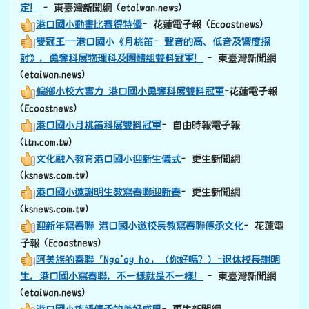
定！
–東臺灣新聞網 (etaiwan.news)
港口國小動畫比賽得特優
–花蓮電子報 (Ecoastnews)
雙冠王—港口國小《月桃笛–聲音的高、低音及響度探
討》，勇奪科展物理科及團體組雙料冠軍！
–東臺灣新聞網
(etaiwan.news)
偏鄉小校大實力 港口國小勇奪科展雙料冠軍
-花蓮電子報
(Ecoastnews)
港口國小月桃笛科展雙料冠軍
–自由時報電子報
(ltn.com.tw)
文化融入教育港口國小迎新生儀式
–更生新聞網
(ksnews.com.tw)
港口國小邀謝明生教寫春聯迎新春
–更生新聞網
(ksnews.com.tw)
迎新年寫春聯 港口國小邀校長教寫春聯傳承文化
–花蓮電
子報 (Ecoastnews)
阿美族的春聯「Nga’ay ho」（你好嗎？）-退休校長謝明
生，港口國小寫春聯，不一樣就是不一樣！
–東臺灣新聞網
(etaiwan.news)