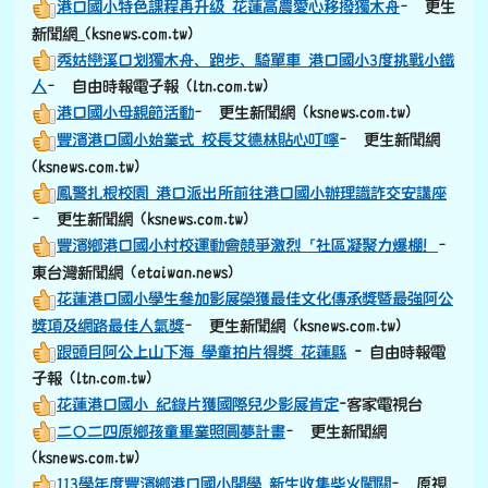
港口國小特色課程再升級 花蓮高農愛心移撥獨木舟
– 更生
link to https://old.ksnews.com.tw/v2024052007/
新聞網
(ksnews.com.tw)
秀姑巒溪口划獨木舟、跑步、騎單車 港口國小3度挑戰小鐵
人
– 自由時報電子報 (ltn.com.tw)
港口國小母親節活動
– 更生新聞網 (ksnews.com.tw)
豐濱港口國小始業式 校長艾德林貼心叮嚀
– 更生新聞網
(ksnews.com.tw)
鳳警扎根校園 港口派出所前往港口國小辦理識詐交安講座
– 更生新聞網 (ksnews.com.tw)
豐濱鄉港口國小村校運動會競爭激烈「社區凝聚力爆棚！
–
東台灣新聞網 (etaiwan.news)
花蓮港口國小學生參加影展榮獲最佳文化傳承獎暨最強阿公
獎項及網路最佳人氣獎
– 更生新聞網 (ksnews.com.tw)
跟頭目阿公上山下海 學童拍片得獎 花蓮縣
- 自由時報電
子報 (ltn.com.tw)
花蓮港口國小 紀錄片獲國際兒少影展肯定
-客家電視台
二〇二四原鄉孩童畢業照圓夢計畫
– 更生新聞網
(ksnews.com.tw)
113學年度豐濱鄉港口國小開學 新生收集柴火闖關
– 原視