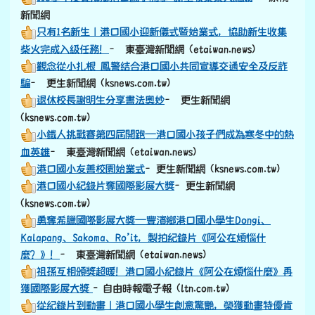
新聞網
只有1名新生｜港口國小迎新儀式暨始業式，協助新生收集
柴火完成入級任務！
– 東臺灣新聞網 (etaiwan.news)
觀念從小扎根 鳳警結合港口國小共同宣導交通安全及反詐
騙
– 更生新聞網 (ksnews.com.tw)
退休校長謝明生分享書法奧妙
– 更生新聞網
(ksnews.com.tw)
小鐵人挑戰賽第四屆開跑—港口國小孩子們成為寒冬中的熱
血英雄
– 東臺灣新聞網 (etaiwan.news)
港口國小友善校園始業式
–更生新聞網 (ksnews.com.tw)
港口國小紀錄片奪國際影展大獎
–更生新聞網
(ksnews.com.tw)
勇奪希臘國際影展大獎—豐濱鄉港口國小學生Dongi、
Kalapang、Sakoma、Ro’it，製拍紀錄片《阿公在煩惱什
麼？》！
– 東臺灣新聞網 (etaiwan.news)
祖孫互相頒獎超暖！港口國小紀錄片《阿公在煩惱什麼》再
獲國際影展大獎
- 自由時報電子報 (ltn.com.tw)
從紀錄片到動畫｜港口國小學生創意驚艷，榮獲動畫特優肯