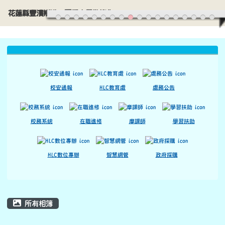
花蓮縣豐濱鄉港口國民小學歡迎您
導覽列
跳至主內容區
花蓮縣豐濱鄉港口國民小學歡迎您
頁尾區域
上中區域內容
校安通報
HLC教育處
處務公告
校務系統
在職進修
摩課師
學習扶助
HLC數位專辦
智慧網管
政府採購
主內容區域
所有相簿