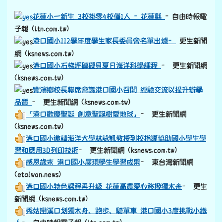
花蓮小一新生 3校掛零4校僅1人 - 花蓮縣
- 自由時報電
子報 (ltn.com.tw)
港口國小112學年度學生家長委員會名單出爐–
更生新聞
網 (ksnews.com.tw)
港口國小石梯坪硨磲貝夏日海洋科學課程
– 更生新聞網
(ksnews.com.tw)
豐濱鄉校長聯席會議港口國小召開 經驗交流以提升辦學
品質
– 更生新聞網 (ksnews.com.tw)
「港口歡慶聖誕 創意聖誕樹愛地球」
– 更生新聞網
(ksnews.com.tw)
港口國小邀請海洋大學林詠凱教授到校指導協助國小學生學
習和應用3D列印技術
– 更生新聞網 (ksnews.com.tw)
感恩歲末 港口國小展現學生學習成果
– 東台灣新聞網
(etaiwan.news)
港口國小特色課程再升級 花蓮高農愛心移撥獨木舟
– 更生
link to https://old.ksnews.com.tw/v2024052007/
新聞網
(ksnews.com.tw)
秀姑巒溪口划獨木舟、跑步、騎單車 港口國小3度挑戰小鐵