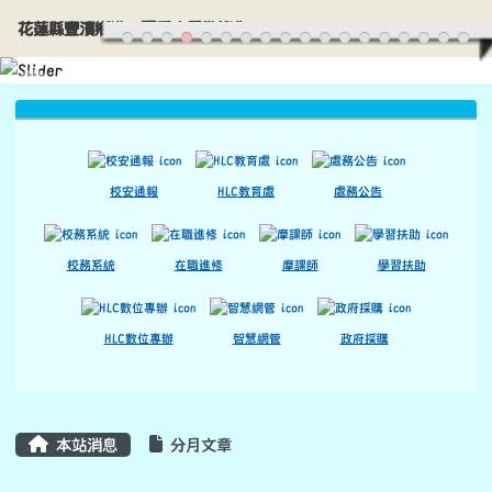
花蓮縣豐濱鄉港口國民小學歡迎您
導覽列
跳至主內容區
花蓮縣豐濱鄉港口國民小學歡迎您
頁尾區域
上中區域內容
校安通報
HLC教育處
處務公告
校務系統
在職進修
摩課師
學習扶助
HLC數位專辦
智慧網管
政府採購
主內容區域
本站消息
分月文章