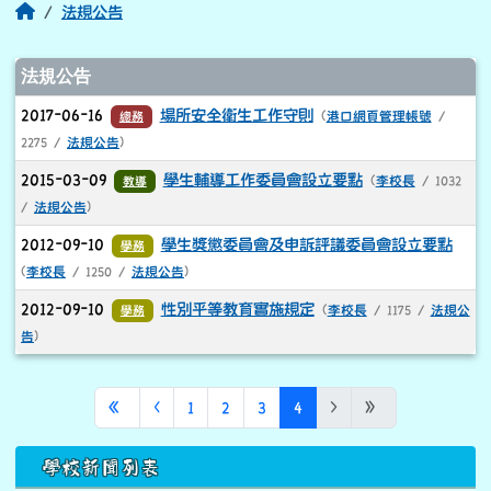
回首頁
法規公告
文章列表
法規公告
2017-06-16
場所安全衛生工作守則
總務
(
港口網頁管理帳號
/
2275 /
法規公告
)
2015-03-09
學生輔導工作委員會設立要點
教導
(
李校長
/ 1032
/
法規公告
)
2012-09-10
學生獎懲委員會及申訴評議委員會設立要點
學務
(
李校長
/ 1250 /
法規公告
)
2012-09-10
性別平等教育實施規定
學務
(
李校長
/ 1175 /
法規公
告
)
第一頁
上一頁
(目前頁次)
«
‹
1
2
3
4
›
»
下中區域內容
學校新聞列表