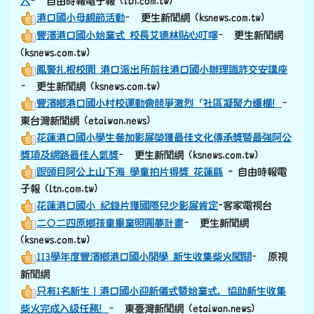
人
– 自由時報電子報 (ltn.com.tw)
港口國小母親節活動
– 更生新聞網 (ksnews.com.tw)
豐濱港口國小始業式 校長艾德林貼心叮嚀
– 更生新聞網
(ksnews.com.tw)
鳳警扎根校園 港口派出所前往港口國小辦理識詐交安講座
– 更生新聞網 (ksnews.com.tw)
豐濱鄉港口國小村校運動會競爭激烈「社區凝聚力爆棚！
–
東台灣新聞網 (etaiwan.news)
花蓮港口國小學生參加影展榮獲最佳文化傳承獎暨最強阿公
獎項及網路最佳人氣獎
– 更生新聞網 (ksnews.com.tw)
跟頭目阿公上山下海 學童拍片得獎 花蓮縣
- 自由時報電
子報 (ltn.com.tw)
花蓮港口國小 紀錄片獲國際兒少影展肯定
-客家電視台
二〇二四原鄉孩童畢業照圓夢計畫
– 更生新聞網
(ksnews.com.tw)
113學年度豐濱鄉港口國小開學 新生收集柴火闖關
– 原視
新聞網
只有1名新生｜港口國小迎新儀式暨始業式，協助新生收集
柴火完成入級任務！
– 東臺灣新聞網 (etaiwan.news)