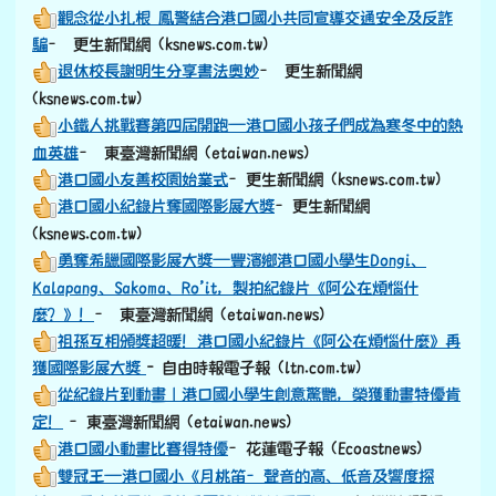
觀念從小扎根 鳳警結合港口國小共同宣導交通安全及反詐
騙
– 更生新聞網 (ksnews.com.tw)
退休校長謝明生分享書法奧妙
– 更生新聞網
(ksnews.com.tw)
小鐵人挑戰賽第四屆開跑—港口國小孩子們成為寒冬中的熱
血英雄
– 東臺灣新聞網 (etaiwan.news)
港口國小友善校園始業式
–更生新聞網 (ksnews.com.tw)
港口國小紀錄片奪國際影展大獎
–更生新聞網
(ksnews.com.tw)
勇奪希臘國際影展大獎—豐濱鄉港口國小學生Dongi、
Kalapang、Sakoma、Ro’it，製拍紀錄片《阿公在煩惱什
麼？》！
– 東臺灣新聞網 (etaiwan.news)
祖孫互相頒獎超暖！港口國小紀錄片《阿公在煩惱什麼》再
獲國際影展大獎
- 自由時報電子報 (ltn.com.tw)
從紀錄片到動畫｜港口國小學生創意驚艷，榮獲動畫特優肯
定！
–東臺灣新聞網 (etaiwan.news)
港口國小動畫比賽得特優
–花蓮電子報 (Ecoastnews)
雙冠王—港口國小《月桃笛–聲音的高、低音及響度探