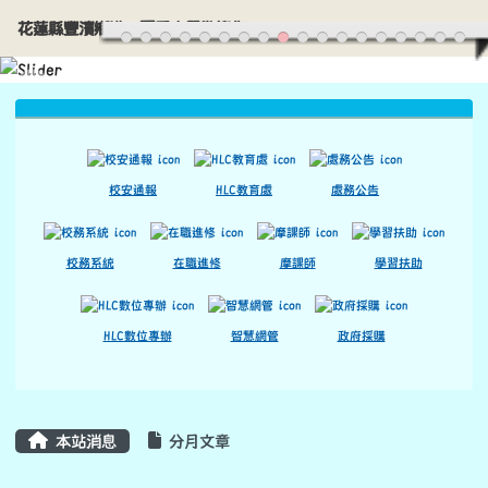
花蓮縣豐濱鄉港口國民小學歡迎您
導覽列
跳至主內容區
花蓮縣豐濱鄉港口國民小學歡迎您
頁尾區域
上中區域內容
校安通報
HLC教育處
處務公告
校務系統
在職進修
摩課師
學習扶助
HLC數位專辦
智慧網管
政府採購
主內容區域
本站消息
分月文章