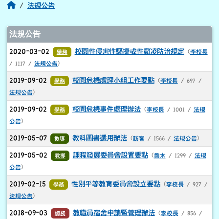
回首頁
法規公告
文章列表
法規公告
2020-03-02
校園性侵害性騷擾或性霸凌防治規定
學務
(
李校長
/ 1117 /
法規公告
)
2019-09-02
校園危機處理小組工作要點
學務
(
李校長
/ 697 /
法規公告
)
2019-09-02
校園危機事件處理辦法
學務
(
李校長
/ 1001 /
法規
公告
)
2019-05-07
教科圖書選用辦法
教導
(
訪客
/ 1566 /
法規公告
)
2019-05-02
課程發展委員會設置要點
教導
(
魯木
/ 1299 /
法規
公告
)
2019-02-15
性別平等教育委員會設立要點
學務
(
李校長
/ 927 /
法規公告
)
2018-09-03
教職員宿舍申請暨管理辦法
總務
(
李校長
/ 856 /