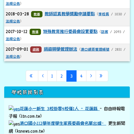
法規公告
)
2018-03-28
教師認真教學獎勵申請要點
教導
(
李校長
/ 1030 /
法規公告
)
2017-10-12
特殊教育推行委員會設置要點
教導
(
訪客
/ 2093 /
法規公告
)
2017-09-01
捐資興學管理辦法
總務
(
港口網頁管理帳號
/ 2831 /
法規公告
)
第一頁
上一頁
(目前頁次)
下一頁
最後頁
«
‹
1
2
3
4
›
»
下中區域內容
學校新聞列表
花蓮小一新生 3校掛零4校僅1人 - 花蓮縣
- 自由時報電
子報 (ltn.com.tw)
港口國小112學年度學生家長委員會名單出爐–
更生新聞
網 (ksnews.com.tw)