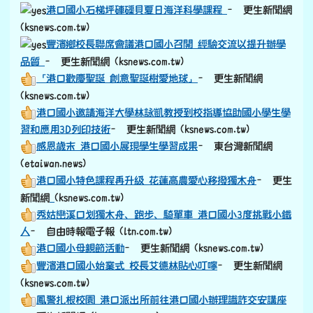
港口國小石梯坪硨磲貝夏日海洋科學課程
– 更生新聞網
(ksnews.com.tw)
豐濱鄉校長聯席會議港口國小召開 經驗交流以提升辦學
品質
– 更生新聞網 (ksnews.com.tw)
「港口歡慶聖誕 創意聖誕樹愛地球」
– 更生新聞網
(ksnews.com.tw)
港口國小邀請海洋大學林詠凱教授到校指導協助國小學生學
習和應用3D列印技術
– 更生新聞網 (ksnews.com.tw)
感恩歲末 港口國小展現學生學習成果
– 東台灣新聞網
(etaiwan.news)
港口國小特色課程再升級 花蓮高農愛心移撥獨木舟
– 更生
link to https://old.ksnews.com.tw/v2024052007/
新聞網
(ksnews.com.tw)
秀姑巒溪口划獨木舟、跑步、騎單車 港口國小3度挑戰小鐵
人
– 自由時報電子報 (ltn.com.tw)
港口國小母親節活動
– 更生新聞網 (ksnews.com.tw)
豐濱港口國小始業式 校長艾德林貼心叮嚀
– 更生新聞網
(ksnews.com.tw)
鳳警扎根校園 港口派出所前往港口國小辦理識詐交安講座