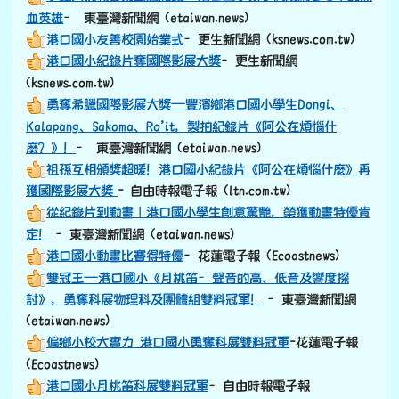
血英雄
– 東臺灣新聞網 (etaiwan.news)
港口國小友善校園始業式
–更生新聞網 (ksnews.com.tw)
港口國小紀錄片奪國際影展大獎
–更生新聞網
(ksnews.com.tw)
勇奪希臘國際影展大獎—豐濱鄉港口國小學生Dongi、
Kalapang、Sakoma、Ro’it，製拍紀錄片《阿公在煩惱什
麼？》！
– 東臺灣新聞網 (etaiwan.news)
祖孫互相頒獎超暖！港口國小紀錄片《阿公在煩惱什麼》再
獲國際影展大獎
- 自由時報電子報 (ltn.com.tw)
從紀錄片到動畫｜港口國小學生創意驚艷，榮獲動畫特優肯
定！
–東臺灣新聞網 (etaiwan.news)
港口國小動畫比賽得特優
–花蓮電子報 (Ecoastnews)
雙冠王—港口國小《月桃笛–聲音的高、低音及響度探
討》，勇奪科展物理科及團體組雙料冠軍！
–東臺灣新聞網
(etaiwan.news)
偏鄉小校大實力 港口國小勇奪科展雙料冠軍
-花蓮電子報
(Ecoastnews)
港口國小月桃笛科展雙料冠軍
–自由時報電子報