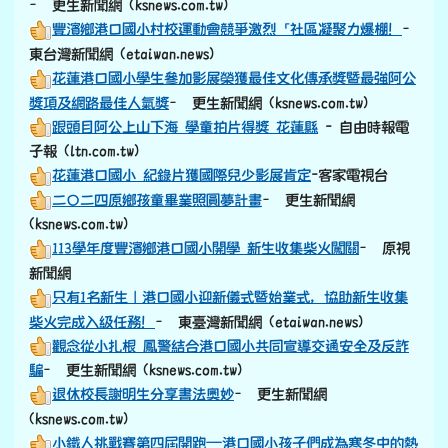
– 更生新聞網 (ksnews.com.tw)
豐濱鄉港口國小村校運動會競爭激烈「社區凝聚力爆棚！
–
東台灣新聞網 (etaiwan.news)
花蓮港口國小學生參加影展榮獲最佳文化傳承獎暨最強阿公
獎項及網路最佳人氣獎
– 更生新聞網 (ksnews.com.tw)
跟頭目阿公上山下海 學童拍片得獎 花蓮縣
- 自由時報電
子報 (ltn.com.tw)
花蓮港口國小 紀錄片獲國際兒少影展肯定
-客家電視台
二〇二四原鄉孩童畢業照圓夢計畫
– 更生新聞網
(ksnews.com.tw)
113學年度豐濱鄉港口國小開學 新生收集柴火闖關
– 原視
新聞網
只有1名新生｜港口國小迎新儀式暨始業式，協助新生收集
柴火完成入級任務！
– 東臺灣新聞網 (etaiwan.news)
觀念從小扎根 鳳警結合港口國小共同宣導交通安全及反詐
騙
– 更生新聞網 (ksnews.com.tw)
退休校長謝明生分享書法奧妙
– 更生新聞網
(ksnews.com.tw)
小鐵人挑戰賽第四屆開跑—港口國小孩子們成為寒冬中的熱