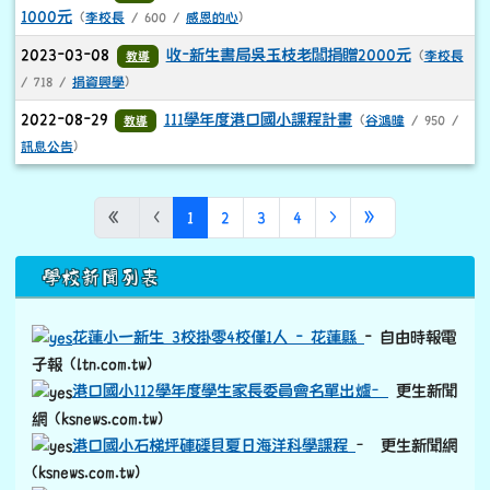
1000元
(
李校長
/ 600 /
感恩的心
)
2023-03-08
收-新生書局吳玉枝老闆捐贈2000元
教導
(
李校長
/ 718 /
捐資興學
)
2022-08-29
111學年度港口國小課程計畫
教導
(
谷鴻暐
/ 950 /
訊息公告
)
(目前頁次)
下一頁
最後頁
«
‹
1
2
3
4
›
»
下中區域內容
學校新聞列表
花蓮小一新生 3校掛零4校僅1人 - 花蓮縣
- 自由時報電
子報 (ltn.com.tw)
港口國小112學年度學生家長委員會名單出爐–
更生新聞
網 (ksnews.com.tw)
港口國小石梯坪硨磲貝夏日海洋科學課程
– 更生新聞網
(ksnews.com.tw)