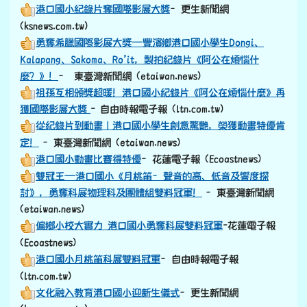
港口國小紀錄片奪國際影展大獎
–更生新聞網
(ksnews.com.tw)
勇奪希臘國際影展大獎—豐濱鄉港口國小學生Dongi、
Kalapang、Sakoma、Ro’it，製拍紀錄片《阿公在煩惱什
麼？》！
– 東臺灣新聞網 (etaiwan.news)
祖孫互相頒獎超暖！港口國小紀錄片《阿公在煩惱什麼》再
獲國際影展大獎
- 自由時報電子報 (ltn.com.tw)
從紀錄片到動畫｜港口國小學生創意驚艷，榮獲動畫特優肯
定！
–東臺灣新聞網 (etaiwan.news)
港口國小動畫比賽得特優
–花蓮電子報 (Ecoastnews)
雙冠王—港口國小《月桃笛–聲音的高、低音及響度探
討》，勇奪科展物理科及團體組雙料冠軍！
–東臺灣新聞網
(etaiwan.news)
偏鄉小校大實力 港口國小勇奪科展雙料冠軍
-花蓮電子報
(Ecoastnews)
港口國小月桃笛科展雙料冠軍
–自由時報電子報
(ltn.com.tw)
文化融入教育港口國小迎新生儀式
–更生新聞網