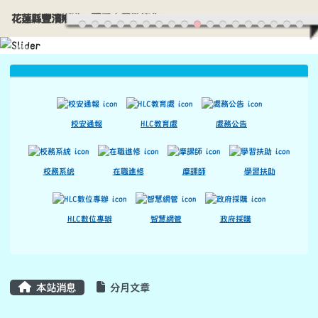
花蓮縣豐濱鄉港口國民小學歡迎您
導覽列
跳至主內容區
花蓮縣豐濱鄉港口國民小學歡迎您
頁尾區域
上中區域內容
校安通報
HLC教育處
處務公告
校務系統
在職進修
摩課師
學習扶助
HLC數位專辦
智慧網管
政府採購
主內容區域
本站消息
分月文章