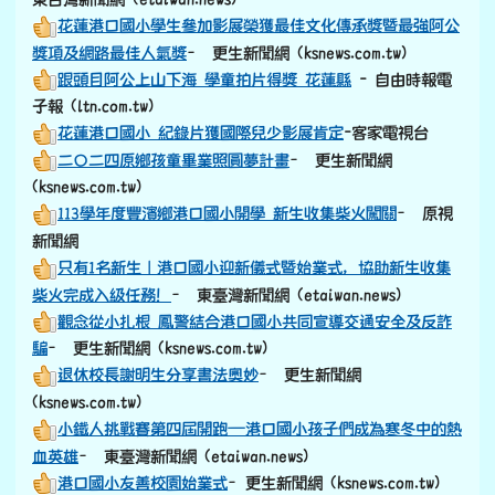
花蓮港口國小學生參加影展榮獲最佳文化傳承獎暨最強阿公
獎項及網路最佳人氣獎
– 更生新聞網 (ksnews.com.tw)
跟頭目阿公上山下海 學童拍片得獎 花蓮縣
- 自由時報電
子報 (ltn.com.tw)
花蓮港口國小 紀錄片獲國際兒少影展肯定
-客家電視台
二〇二四原鄉孩童畢業照圓夢計畫
– 更生新聞網
(ksnews.com.tw)
113學年度豐濱鄉港口國小開學 新生收集柴火闖關
– 原視
新聞網
只有1名新生｜港口國小迎新儀式暨始業式，協助新生收集
柴火完成入級任務！
– 東臺灣新聞網 (etaiwan.news)
觀念從小扎根 鳳警結合港口國小共同宣導交通安全及反詐
騙
– 更生新聞網 (ksnews.com.tw)
退休校長謝明生分享書法奧妙
– 更生新聞網
(ksnews.com.tw)
小鐵人挑戰賽第四屆開跑—港口國小孩子們成為寒冬中的熱
血英雄
– 東臺灣新聞網 (etaiwan.news)
港口國小友善校園始業式
–更生新聞網 (ksnews.com.tw)