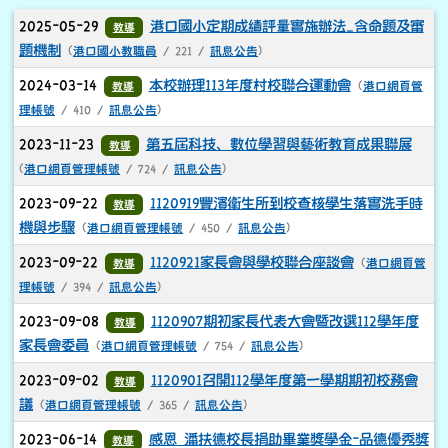
文章列表
2025-05-29
港口國小定期成績評量實施辦法_含命題及審
教導
題機制
(
港口國小教職員
/ 221 /
訊息公告
)
2024-03-14
本校辦理113年度村校聯合運動會
教導
(
港口網頁管
理帳號
/ 410 /
訊息公告
)
2023-11-23
第五屆科技、數位學習與藝術教育成果聯展
教導
(
港口網頁管理帳號
/ 724 /
訊息公告
)
2023-09-22
1120919豐濱衛生所到校查核學生落實洗手時
教導
機與步驟
(
港口網頁管理帳號
/ 450 /
訊息公告
)
2023-09-22
1120921家長會與學校聯合座談會
教導
(
港口網頁管
理帳號
/ 394 /
訊息公告
)
2023-09-08
1120907期初家長代表大會暨改選112學年度
教導
家長會委員
(
港口網頁管理帳號
/ 754 /
訊息公告
)
2023-09-02
1120901召開112學年度第一學期期初校務會
教導
議
(
港口網頁管理帳號
/ 365 /
訊息公告
)
2023-06-14
感恩 潘扶德校長捐助畢業獎學金-品德優秀獎
教導