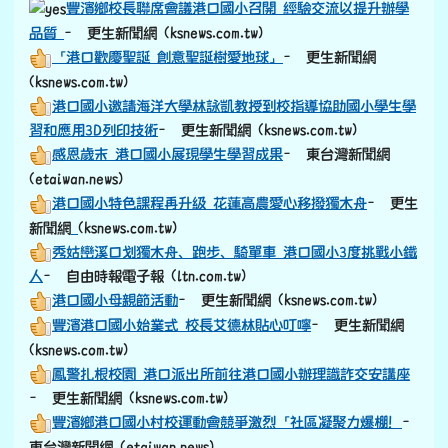
豐濱鄉校長聯席會議港口國小召開 經驗交流以提升辦學
品質
– 更生新聞網 (ksnews.com.tw)
「港口歡慶聖誕 創意聖誕樹愛地球」
– 更生新聞網
(ksnews.com.tw)
港口國小邀請海洋大學林詠凱教授到校指導協助國小學生學
習和應用3D列印技術
– 更生新聞網 (ksnews.com.tw)
感恩歲末 港口國小展現學生學習成果
– 東台灣新聞網
(etaiwan.news)
港口國小特色課程再升級 花蓮高農愛心移撥獨木舟
– 更生
link to https://old.ksnews.com.tw/v2024052007/
新聞網
(ksnews.com.tw)
秀姑巒溪口划獨木舟、跑步、騎單車 港口國小3度挑戰小鐵
人
– 自由時報電子報 (ltn.com.tw)
港口國小母親節活動
– 更生新聞網 (ksnews.com.tw)
豐濱港口國小始業式 校長艾德林貼心叮嚀
– 更生新聞網
(ksnews.com.tw)
鳳警扎根校園 港口派出所前往港口國小辦理識詐交安講座
– 更生新聞網 (ksnews.com.tw)
豐濱鄉港口國小村校運動會競爭激烈「社區凝聚力爆棚！
–
東台灣新聞網 (etaiwan.news)