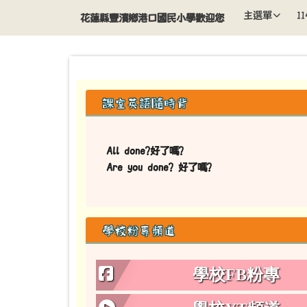
導覽列
跳至主內容區
花蓮縣豐濱鄉港口國民小學
主選單
1
花蓮縣豐濱鄉港口國民小學歡迎您
頁尾區域
左邊區域內容
課室英語隨時背
All done?好了嗎?
Are you done? 好了嗎?
學校粉專頻道
學校FB粉專