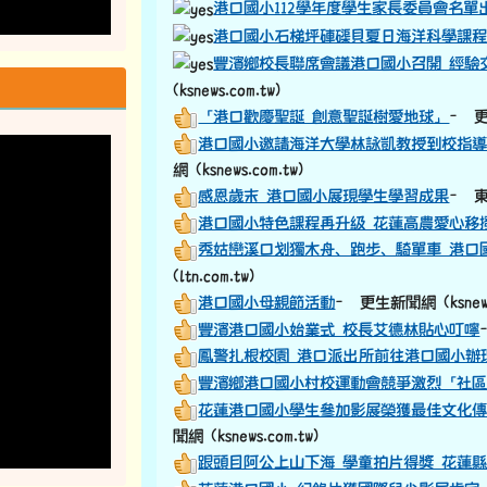
港口國小112學年度學生家長委員會名單
港口國小石梯坪硨磲貝夏日海洋科學課
豐濱鄉校長聯席會議港口國小召開 經
(ksnews.com.tw)
「港口歡慶聖誕 創意聖誕樹愛地球」
– 更
港口國小邀請海洋大學林詠凱教授到校指導
網 (ksnews.com.tw)
感恩歲末 港口國小展現學生學習成果
– 東
港口國小特色課程再升級 花蓮高農愛心移
秀姑巒溪口划獨木舟、跑步、騎單車 港口
(ltn.com.tw)
港口國小母親節活動
– 更生新聞網 (ksnews.
豐濱港口國小始業式 校長艾德林貼心叮嚀
鳳警扎根校園 港口派出所前往港口國小辦
豐濱鄉港口國小村校運動會競爭激烈「社
花蓮港口國小學生參加影展榮獲最佳文化
聞網 (ksnews.com.tw)
跟頭目阿公上山下海 學童拍片得獎 花蓮