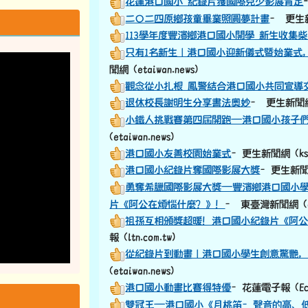
花蓮港口國小 紀錄片獲國際兒少影展肯定
二〇二四原鄉孩童畢業照圓夢計畫
– 更生新聞
113學年度豐濱鄉港口國小開學 新生收集
只有1名新生｜港口國小迎新儀式暨始業式
聞網 (etaiwan.news)
觀念從小扎根 鳳警結合港口國小共同宣導
退休校長謝明生分享書法奧妙
– 更生新聞網 (
小鐵人挑戰賽第四屆開跑—港口國小孩子
(etaiwan.news)
港口國小友善校園始業式
–更生新聞網 (ksne
港口國小紀錄片奪國際影展大獎
–更生新聞網 
勇奪希臘國際影展大獎—豐濱鄉港口國小學生Dong
片《阿公在煩惱什麼？》！
– 東臺灣新聞網 (eta
祖孫互相頒獎超暖！港口國小紀錄片《阿
報 (ltn.com.tw)
從紀錄片到動畫｜港口國小學生創意驚艷
(etaiwan.news)
港口國小動畫比賽得特優
–花蓮電子報 (Ecoa
雙冠王—港口國小《月桃笛–聲音的高、