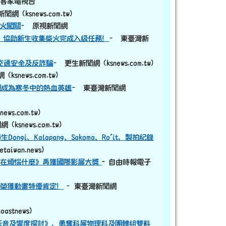
-客家電視台
網 (ksnews.com.tw)
柴火闖關
– 原視新聞網
，協助新生收集柴火完成入級任務！
– 東臺灣新
交通安全及反詐騙
– 更生新聞網 (ksnews.com.tw)
ksnews.com.tw)
們成為寒冬中的熱血英雄
– 東臺灣新聞網
ws.com.tw)
(ksnews.com.tw)
i、Kalapang、Sakoma、Ro’it，製拍紀錄
iwan.news)
公在煩惱什麼》再獲國際影展大獎
- 自由時報電子
，榮獲動畫特優肯定！
–東臺灣新聞網
stnews)
低音及響度探討》，勇奪科展物理科及團體組雙料