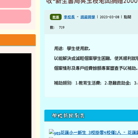
收-新生書局吳玉枝老闆捐贈200
教導
李校長
-
捐資興學
| 2023-03-08 | 點閱
數： 719
用途：學生使用款。
以能解決或減輕個案學生困難，使其順利就
個案情形及專戶經費餘額專案審查予以補助
補助類別：1.教育生活費；2.急難救助金；3
下中區域內容
學校新聞列表
花蓮小一新生 3校掛零4校僅1人 - 花