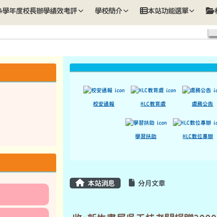
歡迎您
14學年度校長辦學績效考評
學校簡介
本站功能選單
上中區域內容
校安通報
HLC教育處
處務公告
學習扶助
HLC數位專辦
主內容區域
本站消息
分月文章