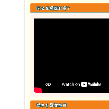
阿公在煩惱什麼？
獨木舟畢業挑戰