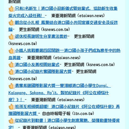
新聞網
只有1名新生｜港口國小迎新儀式暨始業式，協助新生收集
柴火完成入級任務！
– 東臺灣新聞網 (etaiwan.news)
觀念從小扎根 鳳警結合港口國小共同宣導交通安全及反詐
騙
– 更生新聞網 (ksnews.com.tw)
退休校長謝明生分享書法奧妙
– 更生新聞網
(ksnews.com.tw)
小鐵人挑戰賽第四屆開跑—港口國小孩子們成為寒冬中的熱
血英雄
– 東臺灣新聞網 (etaiwan.news)
港口國小友善校園始業式
–更生新聞網 (ksnews.com.tw)
港口國小紀錄片奪國際影展大獎
–更生新聞網
(ksnews.com.tw)
勇奪希臘國際影展大獎—豐濱鄉港口國小學生Dongi、
Kalapang、Sakoma、Ro’it，製拍紀錄片《阿公在煩惱什
麼？》！
– 東臺灣新聞網 (etaiwan.news)
祖孫互相頒獎超暖！港口國小紀錄片《阿公在煩惱什麼》再
獲國際影展大獎
- 自由時報電子報 (ltn.com.tw)
從紀錄片到動畫｜港口國小學生創意驚艷，榮獲動畫特優肯
定！
–東臺灣新聞網 (etaiwan.news)