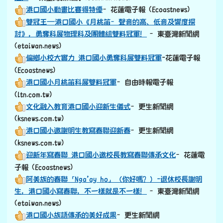
港口國小動畫比賽得特優
–花蓮電子報 (Ecoastnews)
雙冠王—港口國小《月桃笛–聲音的高、低音及響度探
討》，勇奪科展物理科及團體組雙料冠軍！
–東臺灣新聞網
(etaiwan.news)
偏鄉小校大實力 港口國小勇奪科展雙料冠軍
-花蓮電子報
(Ecoastnews)
港口國小月桃笛科展雙料冠軍
–自由時報電子報
(ltn.com.tw)
文化融入教育港口國小迎新生儀式
–更生新聞網
(ksnews.com.tw)
港口國小邀謝明生教寫春聯迎新春
–更生新聞網
(ksnews.com.tw)
迎新年寫春聯 港口國小邀校長教寫春聯傳承文化
–花蓮電
子報 (Ecoastnews)
阿美族的春聯「Nga’ay ho」（你好嗎？）-退休校長謝明
生，港口國小寫春聯，不一樣就是不一樣！
–東臺灣新聞網
(etaiwan.news)
港口國小族語傳承的美好成果
–更生新聞網