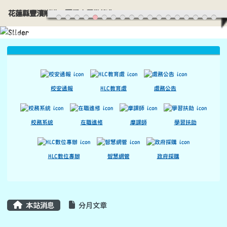
花蓮縣豐濱鄉港口國民小學歡迎您
導覽列
跳至主內容區
花蓮縣豐濱鄉港口國民小學歡迎您
頁尾區域
上中區域內容
校安通報
HLC教育處
處務公告
校務系統
在職進修
摩課師
學習扶助
HLC數位專辦
智慧網管
政府採購
主內容區域
本站消息
分月文章