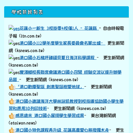
下中區域內容
學校新聞列表
花蓮小一新生 3校掛零4校僅1人 - 花蓮縣
- 自由時報電
子報 (ltn.com.tw)
港口國小112學年度學生家長委員會名單出爐–
更生新聞
網 (ksnews.com.tw)
港口國小石梯坪硨磲貝夏日海洋科學課程
– 更生新聞網
(ksnews.com.tw)
豐濱鄉校長聯席會議港口國小召開 經驗交流以提升辦學
品質
– 更生新聞網 (ksnews.com.tw)
「港口歡慶聖誕 創意聖誕樹愛地球」
– 更生新聞網
(ksnews.com.tw)
港口國小邀請海洋大學林詠凱教授到校指導協助國小學生學
習和應用3D列印技術
– 更生新聞網 (ksnews.com.tw)
感恩歲末 港口國小展現學生學習成果
– 東台灣新聞網
(etaiwan.news)
港口國小特色課程再升級 花蓮高農愛心移撥獨木舟
– 更生