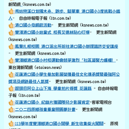
link to https://old.ksnews.com.tw/v2024052007/
新聞網
(ksnews.com.tw)
秀姑巒溪口划獨木舟、跑步、騎單車 港口國小3度挑戰小鐵
人
– 自由時報電子報 (ltn.com.tw)
港口國小母親節活動
– 更生新聞網 (ksnews.com.tw)
豐濱港口國小始業式 校長艾德林貼心叮嚀
– 更生新聞網
(ksnews.com.tw)
鳳警扎根校園 港口派出所前往港口國小辦理識詐交安講座
– 更生新聞網 (ksnews.com.tw)
豐濱鄉港口國小村校運動會競爭激烈「社區凝聚力爆棚！
–
東台灣新聞網 (etaiwan.news)
花蓮港口國小學生參加影展榮獲最佳文化傳承獎暨最強阿公
獎項及網路最佳人氣獎
– 更生新聞網 (ksnews.com.tw)
跟頭目阿公上山下海 學童拍片得獎 花蓮縣
- 自由時報電
子報 (ltn.com.tw)
花蓮港口國小 紀錄片獲國際兒少影展肯定
-客家電視台
二〇二四原鄉孩童畢業照圓夢計畫
– 更生新聞網
(ksnews.com.tw)
113學年度豐濱鄉港口國小開學 新生收集柴火闖關
– 原視