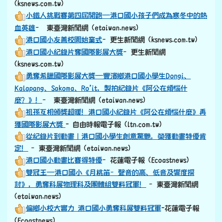
討》，勇奪科展物理科及團體組雙料冠軍！
–東臺灣新聞網
(etaiwan.news)
偏鄉小校大實力 港口國小勇奪科展雙料冠軍
-花蓮電子報
(Ecoastnews)
港口國小月桃笛科展雙料冠軍
–自由時報電子報
(ltn.com.tw)
文化融入教育港口國小迎新生儀式
–更生新聞網
(ksnews.com.tw)
港口國小邀謝明生教寫春聯迎新春
–更生新聞網
(ksnews.com.tw)
迎新年寫春聯 港口國小邀校長教寫春聯傳承文化
–花蓮電
子報 (Ecoastnews)
阿美族的春聯「Nga’ay ho」（你好嗎？）-退休校長謝明
生，港口國小寫春聯，不一樣就是不一樣！
–東臺灣新聞網
(etaiwan.news)
港口國小族語傳承的美好成果
–更生新聞網
(ksnews.com.tw)