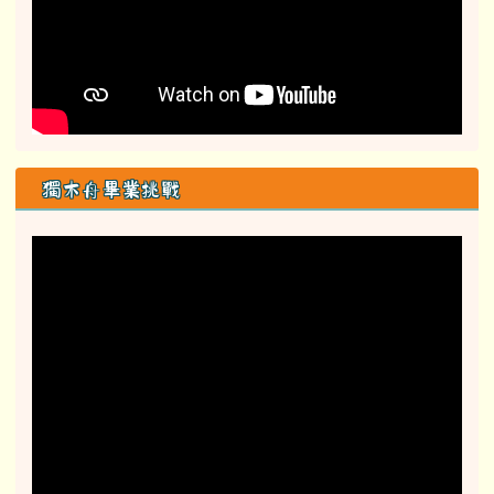
113活化計畫成果影片
活化計畫子三
活化計畫子四
教育部詐騙防制專區
link to class= able-A01-li