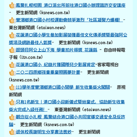
觀念從小扎根 鳳警結合港口國小共同宣導交通安全及反詐
騙
– 更生新聞網 (ksnews.com.tw)
退休校長謝明生分享書法奧妙
– 更生新聞網
(ksnews.com.tw)
小鐵人挑戰賽第四屆開跑—港口國小孩子們成為寒冬中的熱
血英雄
– 東臺灣新聞網 (etaiwan.news)
港口國小友善校園始業式
–更生新聞網 (ksnews.com.tw)
港口國小紀錄片奪國際影展大獎
–更生新聞網
(ksnews.com.tw)
勇奪希臘國際影展大獎—豐濱鄉港口國小學生Dongi、
Kalapang、Sakoma、Ro’it，製拍紀錄片《阿公在煩惱什
麼？》！
– 東臺灣新聞網 (etaiwan.news)
祖孫互相頒獎超暖！港口國小紀錄片《阿公在煩惱什麼》再
獲國際影展大獎
- 自由時報電子報 (ltn.com.tw)
從紀錄片到動畫｜港口國小學生創意驚艷，榮獲動畫特優肯
定！
–東臺灣新聞網 (etaiwan.news)
港口國小動畫比賽得特優
–花蓮電子報 (Ecoastnews)
雙冠王—港口國小《月桃笛–聲音的高、低音及響度探