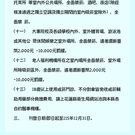
三、 刊登日期:即日起至115年12月31日。
1) 55e4ea3c-5249-4fc
6-a38f-f1330a62f7fa.
png
下中區域內容
學校新聞列表