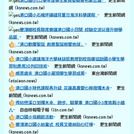
港口國小母親節活動
– 更生新聞網 (ksnews.com.tw)
豐濱港口國小始業式 校長艾德林貼心叮嚀
– 更生新聞網
(ksnews.com.tw)
鳳警扎根校園 港口派出所前往港口國小辦理識詐交安講座
– 更生新聞網 (ksnews.com.tw)
豐濱鄉港口國小村校運動會競爭激烈「社區凝聚力爆棚！
–
東台灣新聞網 (etaiwan.news)
花蓮港口國小學生參加影展榮獲最佳文化傳承獎暨最強阿公
獎項及網路最佳人氣獎
– 更生新聞網 (ksnews.com.tw)
跟頭目阿公上山下海 學童拍片得獎 花蓮縣
- 自由時報電
子報 (ltn.com.tw)
花蓮港口國小 紀錄片獲國際兒少影展肯定
-客家電視台
二〇二四原鄉孩童畢業照圓夢計畫
– 更生新聞網
(ksnews.com.tw)
113學年度豐濱鄉港口國小開學 新生收集柴火闖關
– 原視
新聞網
只有1名新生｜港口國小迎新儀式暨始業式，協助新生收集
柴火完成入級任務！
– 東臺灣新聞網 (etaiwan.news)