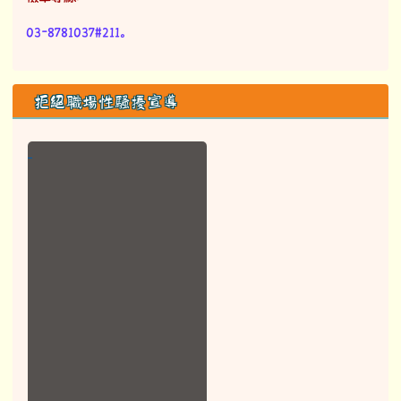
Picodadan no Makotaay
花蓮縣豐濱鄉港口國民小學
地址：977005花蓮縣豐濱鄉港口村大港口43號
電話：03-8781037 傳真：03-8781552
請用
Chrome
、
FireFox
或
IE10.0瀏覽器以上獲得
最佳瀏覽效果，謝謝！