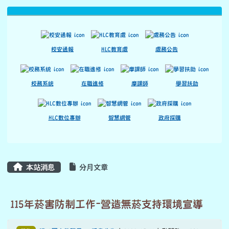
115年菸害防制工作-營造無菸支持環境宣導
學務
港口國小教職員
-
訊息公告
| 2026-05-11 | 點閱數： 238
一、 依據115年菸害防制工作計畫-子4營造無菸支持環
境宣導計畫辦理。
二、 宣導刊登訊息:
(一) 國家公園風景區、遊憩區、遊客中心及其周邊空
間、公園 綠地，除吸菸區外，全面禁菸，違者處新臺幤
2,000元~ 10,000元罰鍰。
(二) 任何人不得供應菸品、指定菸品必要之組合元件予
未滿20 歲之人，亦不得以強迫、引誘或其他方式使孕婦
或未滿20 歲之人吸菸，違者處新臺幣1萬至25萬元罰鍰。
(三) 大眾運輸工具、計程車、遊覽車、車站禁止使用任