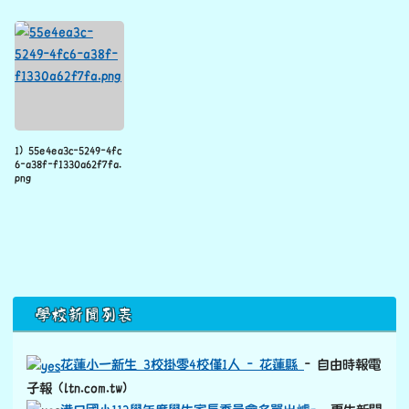
花蓮小一新生 3校掛零4校僅1人 - 花蓮縣
- 自由時報電
子報 (ltn.com.tw)
港口國小112學年度學生家長委員會名單出爐–
更生新聞
網 (ksnews.com.tw)
港口國小石梯坪硨磲貝夏日海洋科學課程
– 更生新聞網
(ksnews.com.tw)
豐濱鄉校長聯席會議港口國小召開 經驗交流以提升辦學
品質
– 更生新聞網 (ksnews.com.tw)
「港口歡慶聖誕 創意聖誕樹愛地球」
– 更生新聞網
(ksnews.com.tw)
港口國小邀請海洋大學林詠凱教授到校指導協助國小學生學
習和應用3D列印技術
– 更生新聞網 (ksnews.com.tw)
感恩歲末 港口國小展現學生學習成果
– 東台灣新聞網
(etaiwan.news)
港口國小特色課程再升級 花蓮高農愛心移撥獨木舟
– 更生
link to https://old.ksnews.com.tw/v2024052007/
新聞網
(ksnews.com.tw)
秀姑巒溪口划獨木舟、跑步、騎單車 港口國小3度挑戰小鐵
人
– 自由時報電子報 (ltn.com.tw)