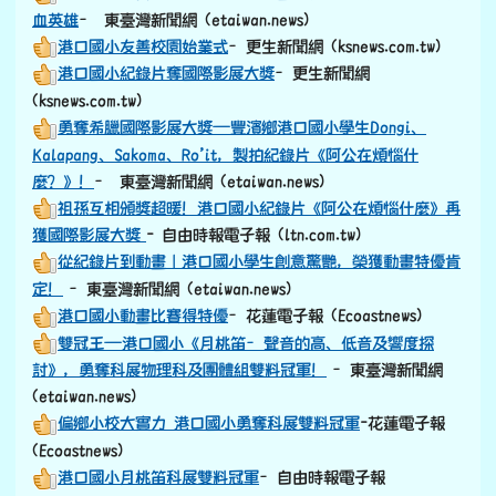
血英雄
– 東臺灣新聞網 (etaiwan.news)
港口國小友善校園始業式
–更生新聞網 (ksnews.com.tw)
港口國小紀錄片奪國際影展大獎
–更生新聞網
(ksnews.com.tw)
勇奪希臘國際影展大獎—豐濱鄉港口國小學生Dongi、
Kalapang、Sakoma、Ro’it，製拍紀錄片《阿公在煩惱什
麼？》！
– 東臺灣新聞網 (etaiwan.news)
祖孫互相頒獎超暖！港口國小紀錄片《阿公在煩惱什麼》再
獲國際影展大獎
- 自由時報電子報 (ltn.com.tw)
從紀錄片到動畫｜港口國小學生創意驚艷，榮獲動畫特優肯
定！
–東臺灣新聞網 (etaiwan.news)
港口國小動畫比賽得特優
–花蓮電子報 (Ecoastnews)
雙冠王—港口國小《月桃笛–聲音的高、低音及響度探
討》，勇奪科展物理科及團體組雙料冠軍！
–東臺灣新聞網
(etaiwan.news)
偏鄉小校大實力 港口國小勇奪科展雙料冠軍
-花蓮電子報
(Ecoastnews)
港口國小月桃笛科展雙料冠軍
–自由時報電子報
(ltn.com.tw)