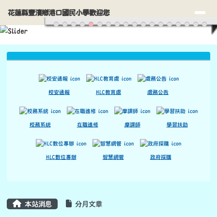
花蓮縣豐濱鄉港口國民小學歡迎您
導覽列
跳至主內容區
花蓮縣豐濱鄉港口國民小學歡迎您
頁尾區域
上中區域內容
校安通報
HLC教育處
處務公告
校務系統
在職進修
摩課師
學習扶助
HLC數位專辦
智慧網管
政府採購
主內容區域
本站消息
分月文章