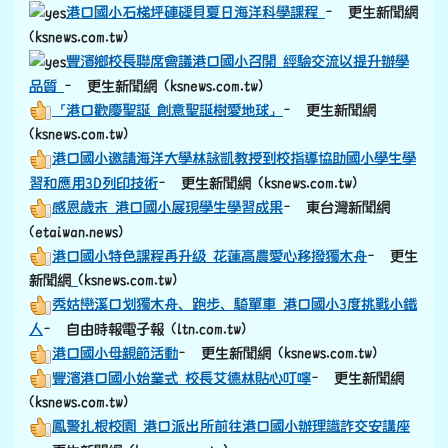
(ksnews.com.tw)
豐濱鄉校長聯席會議港口國小召開 經驗交流以提升辦學
品質
– 更生新聞網 (ksnews.com.tw)
「港口歡慶聖誕 創意聖誕樹愛地球」
– 更生新聞網
(ksnews.com.tw)
港口國小邀請海洋大學林詠凱教授到校指導協助國小學生學
習和應用3D列印技術
– 更生新聞網 (ksnews.com.tw)
感恩歲末 港口國小展現學生學習成果
– 東台灣新聞網
(etaiwan.news)
港口國小特色課程再升級 花蓮高農愛心移撥獨木舟
– 更生
link to https://old.ksnews.com.tw/v2024052007/
新聞網
(ksnews.com.tw)
秀姑巒溪口划獨木舟、跑步、騎單車 港口國小3度挑戰小鐵
人
– 自由時報電子報 (ltn.com.tw)
港口國小母親節活動
– 更生新聞網 (ksnews.com.tw)
豐濱港口國小始業式 校長艾德林貼心叮嚀
– 更生新聞網
(ksnews.com.tw)
鳳警扎根校園 港口派出所前往港口國小辦理識詐交安講座
– 更生新聞網 (ksnews.com.tw)