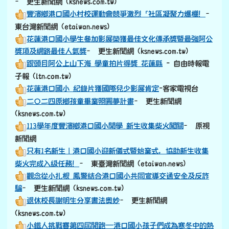
豐濱鄉港口國小村校運動會競爭激烈「社區凝聚力爆棚！
–
東台灣新聞網 (etaiwan.news)
花蓮港口國小學生參加影展榮獲最佳文化傳承獎暨最強阿公
獎項及網路最佳人氣獎
– 更生新聞網 (ksnews.com.tw)
跟頭目阿公上山下海 學童拍片得獎 花蓮縣
- 自由時報電
子報 (ltn.com.tw)
花蓮港口國小 紀錄片獲國際兒少影展肯定
-客家電視台
二〇二四原鄉孩童畢業照圓夢計畫
– 更生新聞網
(ksnews.com.tw)
113學年度豐濱鄉港口國小開學 新生收集柴火闖關
– 原視
新聞網
只有1名新生｜港口國小迎新儀式暨始業式，協助新生收集
柴火完成入級任務！
– 東臺灣新聞網 (etaiwan.news)
觀念從小扎根 鳳警結合港口國小共同宣導交通安全及反詐
騙
– 更生新聞網 (ksnews.com.tw)
退休校長謝明生分享書法奧妙
– 更生新聞網
(ksnews.com.tw)
小鐵人挑戰賽第四屆開跑—港口國小孩子們成為寒冬中的熱