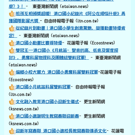
麼？》！
– 東臺灣新聞網 (etaiwan.news)
祖孫互相頒獎超暖！港口國小紀錄片《阿公在煩惱什麼》再
獲國際影展大獎
- 自由時報電子報 (ltn.com.tw)
從紀錄片到動畫｜港口國小學生創意驚艷，榮獲動畫特優肯
定！
–東臺灣新聞網 (etaiwan.news)
港口國小動畫比賽得特優
–花蓮電子報 (Ecoastnews)
雙冠王—港口國小《月桃笛–聲音的高、低音及響度探
討》，勇奪科展物理科及團體組雙料冠軍！
–東臺灣新聞網
(etaiwan.news)
偏鄉小校大實力 港口國小勇奪科展雙料冠軍
-花蓮電子報
(Ecoastnews)
港口國小月桃笛科展雙料冠軍
–自由時報電子報
(ltn.com.tw)
文化融入教育港口國小迎新生儀式
–更生新聞網
(ksnews.com.tw)
港口國小邀謝明生教寫春聯迎新春
–更生新聞網
(ksnews.com.tw)
迎新年寫春聯 港口國小邀校長教寫春聯傳承文化
–花蓮電