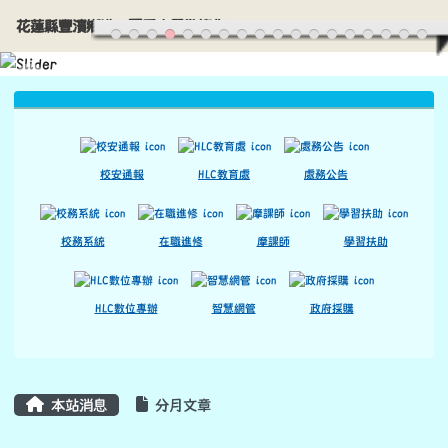
花蓮縣豐濱鄉港口國民小學歡迎您
導覽列
跳至主內容區
花蓮縣豐濱鄉港口國民小學歡迎您
頁尾區域
上中區域內容
校安通報
HLC教育處
處務公告
校務系統
在職進修
摩課師
學習扶助
HLC數位專辦
智慧網管
政府採購
主內容區域
本站消息
分月文章