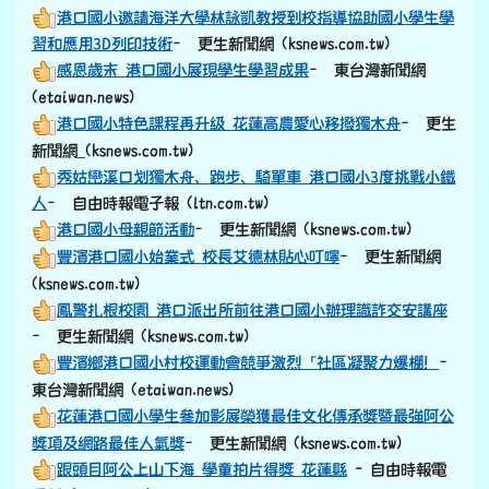
港口國小邀請海洋大學林詠凱教授到校指導協助國小學生學
習和應用3D列印技術
– 更生新聞網 (ksnews.com.tw)
感恩歲末 港口國小展現學生學習成果
– 東台灣新聞網
(etaiwan.news)
港口國小特色課程再升級 花蓮高農愛心移撥獨木舟
– 更生
link to https://old.ksnews.com.tw/v2024052007/
新聞網
(ksnews.com.tw)
秀姑巒溪口划獨木舟、跑步、騎單車 港口國小3度挑戰小鐵
人
– 自由時報電子報 (ltn.com.tw)
港口國小母親節活動
– 更生新聞網 (ksnews.com.tw)
豐濱港口國小始業式 校長艾德林貼心叮嚀
– 更生新聞網
(ksnews.com.tw)
鳳警扎根校園 港口派出所前往港口國小辦理識詐交安講座
– 更生新聞網 (ksnews.com.tw)
豐濱鄉港口國小村校運動會競爭激烈「社區凝聚力爆棚！
–
東台灣新聞網 (etaiwan.news)
花蓮港口國小學生參加影展榮獲最佳文化傳承獎暨最強阿公
獎項及網路最佳人氣獎
– 更生新聞網 (ksnews.com.tw)
跟頭目阿公上山下海 學童拍片得獎 花蓮縣
- 自由時報電