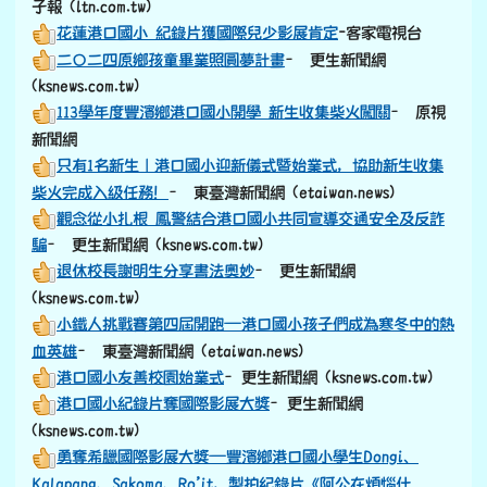
子報 (ltn.com.tw)
花蓮港口國小 紀錄片獲國際兒少影展肯定
-客家電視台
二〇二四原鄉孩童畢業照圓夢計畫
– 更生新聞網
(ksnews.com.tw)
113學年度豐濱鄉港口國小開學 新生收集柴火闖關
– 原視
新聞網
只有1名新生｜港口國小迎新儀式暨始業式，協助新生收集
柴火完成入級任務！
– 東臺灣新聞網 (etaiwan.news)
觀念從小扎根 鳳警結合港口國小共同宣導交通安全及反詐
騙
– 更生新聞網 (ksnews.com.tw)
退休校長謝明生分享書法奧妙
– 更生新聞網
(ksnews.com.tw)
小鐵人挑戰賽第四屆開跑—港口國小孩子們成為寒冬中的熱
血英雄
– 東臺灣新聞網 (etaiwan.news)
港口國小友善校園始業式
–更生新聞網 (ksnews.com.tw)
港口國小紀錄片奪國際影展大獎
–更生新聞網
(ksnews.com.tw)
勇奪希臘國際影展大獎—豐濱鄉港口國小學生Dongi、
Kalapang、Sakoma、Ro’it，製拍紀錄片《阿公在煩惱什