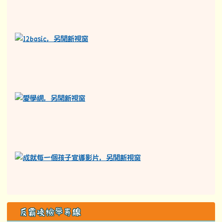
反霸凌檢舉專線
依據花蓮縣國民中小學學生轉學作業要點為前提，落實學生就
學零拒絕。
檢舉專線：
03-8781037#211。