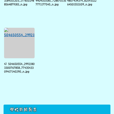
4) 504650554_2992180
3300767858_77435433
09417140290_n.jpg
下中區域內容
學校新聞列表
花蓮小一新生 3校掛零4校僅1人 - 花蓮縣
- 自由時報電
子報 (ltn.com.tw)
港口國小112學年度學生家長委員會名單出爐–
更生新聞
網 (ksnews.com.tw)
港口國小石梯坪硨磲貝夏日海洋科學課程
– 更生新聞網
(ksnews.com.tw)