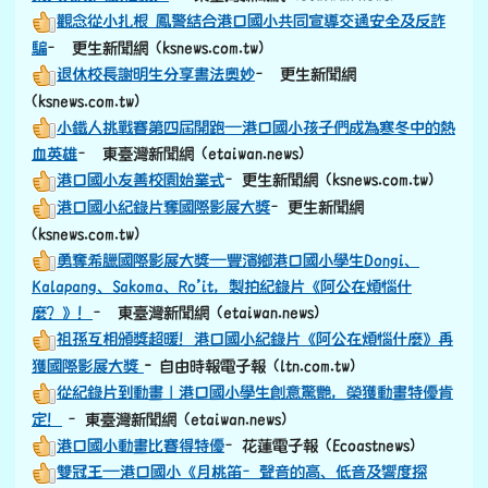
港口國小紀錄片奪國際影展大獎
–更生新聞網
(ksnews.com.tw)
勇奪希臘國際影展大獎—豐濱鄉港口國小學生Dongi、
Kalapang、Sakoma、Ro’it，製拍紀錄片《阿公在煩惱什
麼？》！
– 東臺灣新聞網 (etaiwan.news)
祖孫互相頒獎超暖！港口國小紀錄片《阿公在煩惱什麼》再
獲國際影展大獎
- 自由時報電子報 (ltn.com.tw)
從紀錄片到動畫｜港口國小學生創意驚艷，榮獲動畫特優肯
定！
–東臺灣新聞網 (etaiwan.news)
港口國小動畫比賽得特優
–花蓮電子報 (Ecoastnews)
雙冠王—港口國小《月桃笛–聲音的高、低音及響度探
討》，勇奪科展物理科及團體組雙料冠軍！
–東臺灣新聞網
(etaiwan.news)
偏鄉小校大實力 港口國小勇奪科展雙料冠軍
-花蓮電子報
(Ecoastnews)
港口國小月桃笛科展雙料冠軍
–自由時報電子報
(ltn.com.tw)
文化融入教育港口國小迎新生儀式
–更生新聞網
(ksnews.com.tw)