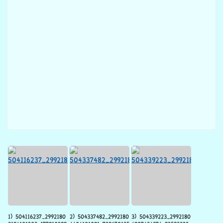
1) 504116237_2992180
2) 504337482_2992180
3) 504339223_2992180
3184101203_177810298
4404101081_728670135
4807434374_82593322
8564879183_n.jpg
7771177545_n.jpg
64501553109_n.jpg