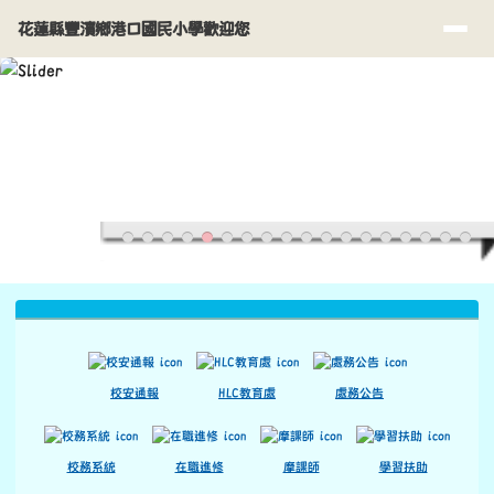
花蓮縣豐濱鄉港口國民小學歡迎您
導覽列
跳至主內容區
花蓮縣豐濱鄉港口國民小學歡迎您
頁尾區域
上中區域內容
校安通報
HLC教育處
處務公告
校務系統
在職進修
摩課師
學習扶助
HLC數位專辦
智慧網管
政府採購
主內容區域
本站消息
分月文章