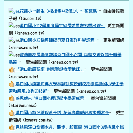
豐濱鄉校長聯席會議港口國小召開 經驗交流以提升辦學
品質
– 更生新聞網 (ksnews.com.tw)
「港口歡慶聖誕 創意聖誕樹愛地球」
– 更生新聞網
(ksnews.com.tw)
港口國小邀請海洋大學林詠凱教授到校指導協助國小學生學
習和應用3D列印技術
– 更生新聞網 (ksnews.com.tw)
感恩歲末 港口國小展現學生學習成果
– 東台灣新聞網
(etaiwan.news)
港口國小特色課程再升級 花蓮高農愛心移撥獨木舟
– 更生
link to https://old.ksnews.com.tw/v2024052007/
新聞網
(ksnews.com.tw)
秀姑巒溪口划獨木舟、跑步、騎單車 港口國小3度挑戰小鐵
人
– 自由時報電子報 (ltn.com.tw)
港口國小母親節活動
– 更生新聞網 (ksnews.com.tw)
豐濱港口國小始業式 校長艾德林貼心叮嚀
– 更生新聞網
(ksnews.com.tw)
鳳警扎根校園 港口派出所前往港口國小辦理識詐交安講座
– 更生新聞網 (ksnews.com.tw)
豐濱鄉港口國小村校運動會競爭激烈「社區凝聚力爆棚！
–
東台灣新聞網 (etaiwan.news)