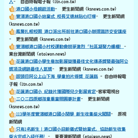
花蓮港口國小學生參加影展榮獲最佳文化傳承獎暨最強阿公
獎項及網路最佳人氣獎
– 更生新聞網 (ksnews.com.tw)
跟頭目阿公上山下海 學童拍片得獎 花蓮縣
- 自由時報電
子報 (ltn.com.tw)
花蓮港口國小 紀錄片獲國際兒少影展肯定
-客家電視台
二〇二四原鄉孩童畢業照圓夢計畫
– 更生新聞網
(ksnews.com.tw)
113學年度豐濱鄉港口國小開學 新生收集柴火闖關
– 原視
新聞網
只有1名新生｜港口國小迎新儀式暨始業式，協助新生收集
柴火完成入級任務！
– 東臺灣新聞網 (etaiwan.news)
觀念從小扎根 鳳警結合港口國小共同宣導交通安全及反詐
騙
– 更生新聞網 (ksnews.com.tw)
退休校長謝明生分享書法奧妙
– 更生新聞網
(ksnews.com.tw)
小鐵人挑戰賽第四屆開跑—港口國小孩子們成為寒冬中的熱
血英雄
– 東臺灣新聞網 (etaiwan.news)
港口國小友善校園始業式
–更生新聞網 (ksnews.com.tw)