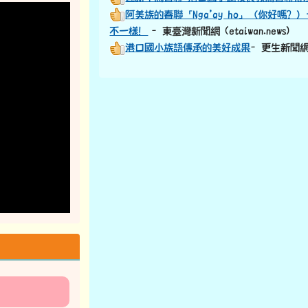
阿美族的春聯「Nga’ay ho」（你好嗎
不一樣！
–東臺灣新聞網 (etaiwan.news)
港口國小族語傳承的美好成果
–更生新聞網 (k