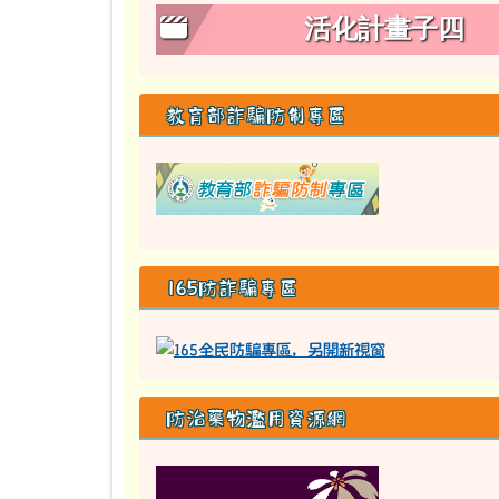
活化計畫子四
教育部詐騙防制專區
link to class
165防詐騙專區
防治藥物濫用資源網