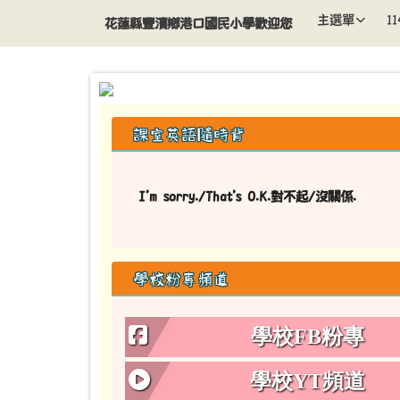
導覽列
跳至主內容區
花蓮縣豐濱鄉港口國民小學
主選單
1
花蓮縣豐濱鄉港口國民小學歡迎您
頁尾區域
左邊區域內容
課室英語隨時背
I'm sorry./That's O.K.對不起/沒關係.
學校粉專頻道
學校FB粉專
學校YT頻道