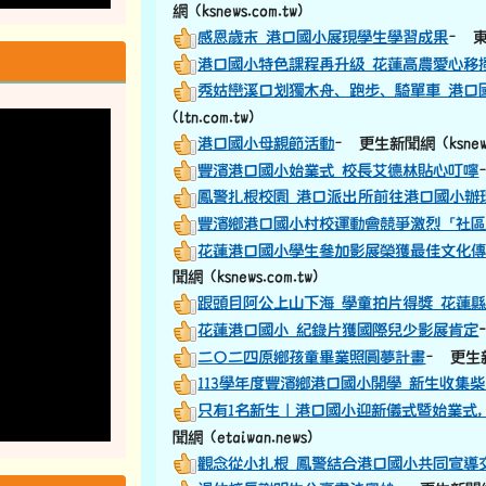
網 (ksnews.com.tw)
感恩歲末 港口國小展現學生學習成果
– 東
港口國小特色課程再升級 花蓮高農愛心移
秀姑巒溪口划獨木舟、跑步、騎單車 港口
(ltn.com.tw)
港口國小母親節活動
– 更生新聞網 (ksnews.
豐濱港口國小始業式 校長艾德林貼心叮嚀
鳳警扎根校園 港口派出所前往港口國小辦
豐濱鄉港口國小村校運動會競爭激烈「社
花蓮港口國小學生參加影展榮獲最佳文化
聞網 (ksnews.com.tw)
跟頭目阿公上山下海 學童拍片得獎 花蓮
花蓮港口國小 紀錄片獲國際兒少影展肯定
二〇二四原鄉孩童畢業照圓夢計畫
– 更生新聞
113學年度豐濱鄉港口國小開學 新生收集
只有1名新生｜港口國小迎新儀式暨始業式
聞網 (etaiwan.news)
觀念從小扎根 鳳警結合港口國小共同宣導