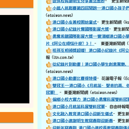
退休校長謝明生分享書法奧妙
– 更生新聞網 (
小鐵人挑戰賽第四屆開跑—港口國小孩子
(etaiwan.news)
港口國小友善校園始業式
–更生新聞網 (ksne
港口國小紀錄片奪國際影展大獎
–更生新聞網 
勇奪希臘國際影展大獎—豐濱鄉港口國小學生Dong
片《阿公在煩惱什麼？》！
– 東臺灣新聞網 (eta
祖孫互相頒獎超暖！港口國小紀錄片《阿
報 (ltn.com.tw)
從紀錄片到動畫｜港口國小學生創意驚艷
(etaiwan.news)
港口國小動畫比賽得特優
–花蓮電子報 (Ecoa
雙冠王—港口國小《月桃笛–聲音的高、
冠軍！
–東臺灣新聞網 (etaiwan.news)
偏鄉小校大實力 港口國小勇奪科展雙料冠
港口國小月桃笛科展雙料冠軍
–自由時報電子報
文化融入教育港口國小迎新生儀式
–更生新聞網
港口國小邀謝明生教寫春聯迎新春
–更生新聞網
迎新年寫春聯 港口國小邀校長教寫春聯傳