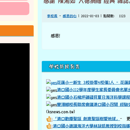
感謝 陳湘如 大德捐贈"經典"雜
李校長
-
感恩的心
| 2022-01-03 | 點閱數： 1123
感恩！
下中區域內容
學校新聞列表
花蓮小一新生 3校掛零4校僅1人 - 花
港口國小112學年度學生家長委員會名單
港口國小石梯坪硨磲貝夏日海洋科學課
豐濱鄉校長聯席會議港口國小召開 經
(ksnews.com.tw)
「港口歡慶聖誕 創意聖誕樹愛地球」
– 更
港口國小邀請海洋大學林詠凱教授到校指導