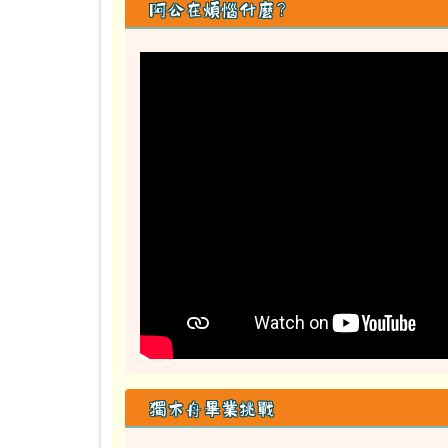
阿公在煩惱什麼？
獨木舟畢業挑戰