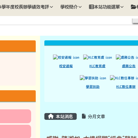
歡迎您
14學年度校長辦學績效考評
學校簡介
本站功能選單
上中區域內容
校安通報
HLC教育處
處務公告
學習扶助
HLC數位專辦
主內容區域
本站消息
分月文章