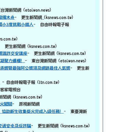
台灣新聞網 (etaiwan.news)
link to https://old.ksnews.com.tw/v2024052
撥獨木舟
– 更生新聞網
(ksnews.com.tw)
國小3度挑戰小鐵人
– 自由時報電子報
com.tw)
– 更生新聞網 (ksnews.com.tw)
理識詐交安講座
– 更生新聞網 (ksnews.com.tw)
區凝聚力爆棚！
– 東台灣新聞網 (etaiwan.news)
傳承獎暨最強阿公獎項及網路最佳人氣獎
– 更生新
縣
- 自由時報電子報 (ltn.com.tw)
-客家電視台
網 (ksnews.com.tw)
柴火闖關
– 原視新聞網
，協助新生收集柴火完成入級任務！
– 東臺灣新
交通安全及反詐騙
– 更生新聞網 (ksnews.com.tw)