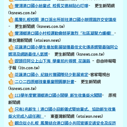
豐濱港口國小始業式 校長艾德林貼心叮嚀
– 更生新聞網
(ksnews.com.tw)
鳳警扎根校園 港口派出所前往港口國小辦理識詐交安講座
– 更生新聞網 (ksnews.com.tw)
豐濱鄉港口國小村校運動會競爭激烈「社區凝聚力爆棚！
–
東台灣新聞網 (etaiwan.news)
花蓮港口國小學生參加影展榮獲最佳文化傳承獎暨最強阿公
獎項及網路最佳人氣獎
– 更生新聞網 (ksnews.com.tw)
跟頭目阿公上山下海 學童拍片得獎 花蓮縣
- 自由時報電
子報 (ltn.com.tw)
花蓮港口國小 紀錄片獲國際兒少影展肯定
-客家電視台
二〇二四原鄉孩童畢業照圓夢計畫
– 更生新聞網
(ksnews.com.tw)
113學年度豐濱鄉港口國小開學 新生收集柴火闖關
– 原視
新聞網
只有1名新生｜港口國小迎新儀式暨始業式，協助新生收集
柴火完成入級任務！
– 東臺灣新聞網 (etaiwan.news)
觀念從小扎根 鳳警結合港口國小共同宣導交通安全及反詐