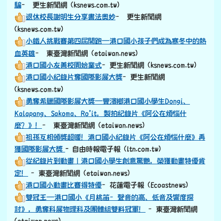
騙
– 更生新聞網 (ksnews.com.tw)
退休校長謝明生分享書法奧妙
– 更生新聞網
(ksnews.com.tw)
小鐵人挑戰賽第四屆開跑—港口國小孩子們成為寒冬中的熱
血英雄
– 東臺灣新聞網 (etaiwan.news)
港口國小友善校園始業式
–更生新聞網 (ksnews.com.tw)
港口國小紀錄片奪國際影展大獎
–更生新聞網
(ksnews.com.tw)
勇奪希臘國際影展大獎—豐濱鄉港口國小學生Dongi、
Kalapang、Sakoma、Ro’it，製拍紀錄片《阿公在煩惱什
麼？》！
– 東臺灣新聞網 (etaiwan.news)
祖孫互相頒獎超暖！港口國小紀錄片《阿公在煩惱什麼》再
獲國際影展大獎
- 自由時報電子報 (ltn.com.tw)
從紀錄片到動畫｜港口國小學生創意驚艷，榮獲動畫特優肯
定！
–東臺灣新聞網 (etaiwan.news)
港口國小動畫比賽得特優
–花蓮電子報 (Ecoastnews)
雙冠王—港口國小《月桃笛–聲音的高、低音及響度探
討》，勇奪科展物理科及團體組雙料冠軍！
–東臺灣新聞網