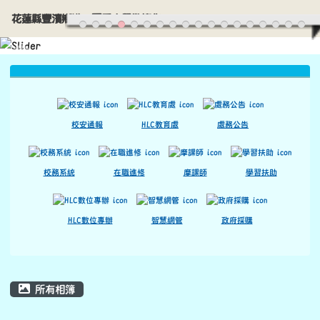
花蓮縣豐濱鄉港口國民小學歡迎您
導覽列
跳至主內容區
花蓮縣豐濱鄉港口國民小學歡迎您
頁尾區域
上中區域內容
校安通報
HLC教育處
處務公告
校務系統
在職進修
摩課師
學習扶助
HLC數位專辦
智慧網管
政府採購
主內容區域
所有相簿