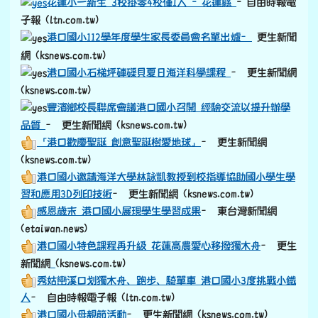
花蓮小一新生 3校掛零4校僅1人 - 花蓮縣
- 自由時報電
子報 (ltn.com.tw)
港口國小112學年度學生家長委員會名單出爐–
更生新聞
網 (ksnews.com.tw)
港口國小石梯坪硨磲貝夏日海洋科學課程
– 更生新聞網
(ksnews.com.tw)
豐濱鄉校長聯席會議港口國小召開 經驗交流以提升辦學
品質
– 更生新聞網 (ksnews.com.tw)
「港口歡慶聖誕 創意聖誕樹愛地球」
– 更生新聞網
(ksnews.com.tw)
港口國小邀請海洋大學林詠凱教授到校指導協助國小學生學
習和應用3D列印技術
– 更生新聞網 (ksnews.com.tw)
感恩歲末 港口國小展現學生學習成果
– 東台灣新聞網
(etaiwan.news)
港口國小特色課程再升級 花蓮高農愛心移撥獨木舟
– 更生
link to https://old.ksnews.com.tw/v2024052007/
新聞網
(ksnews.com.tw)
秀姑巒溪口划獨木舟、跑步、騎單車 港口國小3度挑戰小鐵
人
– 自由時報電子報 (ltn.com.tw)
港口國小母親節活動
– 更生新聞網 (ksnews.com.tw)