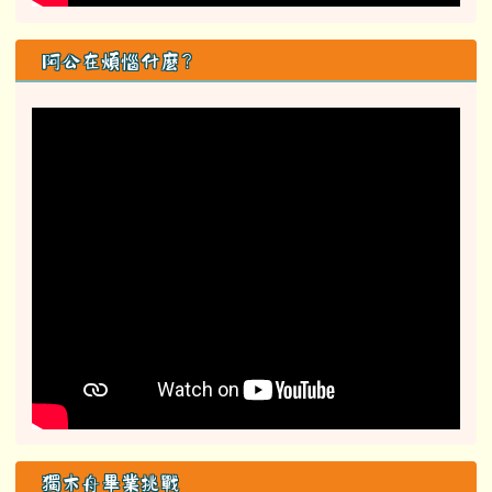
阿公在煩惱什麼？
獨木舟畢業挑戰