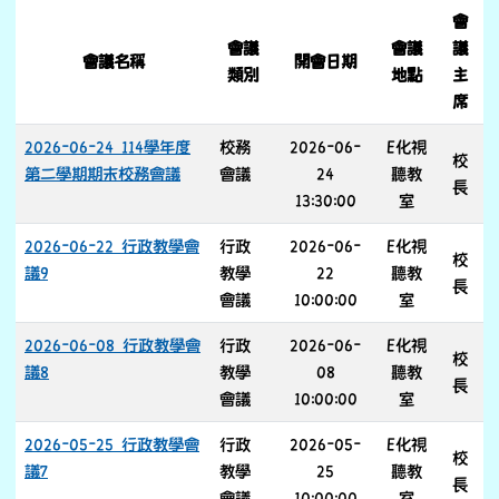
List Meeting
會
會議
會議
議
會議名稱
開會日期
類別
地點
主
席
2026-06-24 114學年度
校務
2026-06-
E化視
校
第二學期期末校務會議
會議
24
聽教
長
13:30:00
室
2026-06-22 行政教學會
行政
2026-06-
E化視
校
議9
教學
22
聽教
長
會議
10:00:00
室
2026-06-08 行政教學會
行政
2026-06-
E化視
校
議8
教學
08
聽教
長
會議
10:00:00
室
2026-05-25 行政教學會
行政
2026-05-
E化視
校
議7
教學
25
聽教
長
會議
10:00:00
室