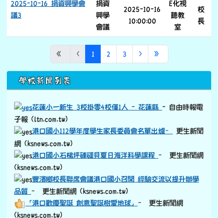
2025-10-16 捐資興學會
捐資
E化視
2025-10-16
校
議3
興學
聽教
10:00:00
長
會議
室
(目前頁次)
下一頁
最後頁
«
‹
1
2
3
›
»
下中區域內容
學校新聞列表
花蓮小一新生 3校掛零4校僅1人 - 花蓮縣
- 自由時報電
子報 (ltn.com.tw)
港口國小112學年度學生家長委員會名單出爐–
更生新聞
網 (ksnews.com.tw)
港口國小石梯坪硨磲貝夏日海洋科學課程
– 更生新聞網
(ksnews.com.tw)
豐濱鄉校長聯席會議港口國小召開 經驗交流以提升辦學
品質
– 更生新聞網 (ksnews.com.tw)
「港口歡慶聖誕 創意聖誕樹愛地球」
– 更生新聞網
(ksnews.com.tw)