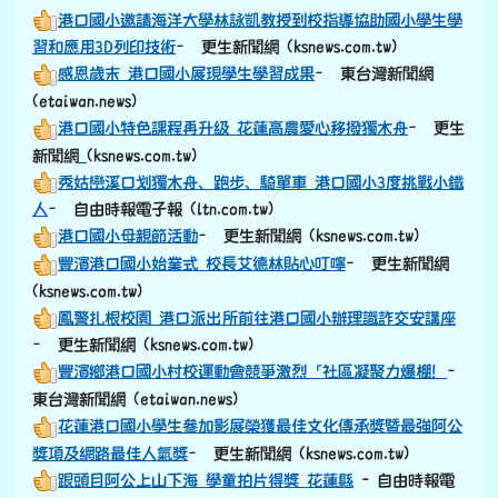
港口國小邀請海洋大學林詠凱教授到校指導協助國小學生學
習和應用3D列印技術
– 更生新聞網 (ksnews.com.tw)
感恩歲末 港口國小展現學生學習成果
– 東台灣新聞網
(etaiwan.news)
港口國小特色課程再升級 花蓮高農愛心移撥獨木舟
– 更生
link to https://old.ksnews.com.tw/v2024052007/
新聞網
(ksnews.com.tw)
秀姑巒溪口划獨木舟、跑步、騎單車 港口國小3度挑戰小鐵
人
– 自由時報電子報 (ltn.com.tw)
港口國小母親節活動
– 更生新聞網 (ksnews.com.tw)
豐濱港口國小始業式 校長艾德林貼心叮嚀
– 更生新聞網
(ksnews.com.tw)
鳳警扎根校園 港口派出所前往港口國小辦理識詐交安講座
– 更生新聞網 (ksnews.com.tw)
豐濱鄉港口國小村校運動會競爭激烈「社區凝聚力爆棚！
–
東台灣新聞網 (etaiwan.news)
花蓮港口國小學生參加影展榮獲最佳文化傳承獎暨最強阿公
獎項及網路最佳人氣獎
– 更生新聞網 (ksnews.com.tw)
跟頭目阿公上山下海 學童拍片得獎 花蓮縣
- 自由時報電