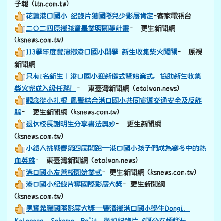
子報 (ltn.com.tw)
花蓮港口國小 紀錄片獲國際兒少影展肯定
-客家電視台
二〇二四原鄉孩童畢業照圓夢計畫
– 更生新聞網
(ksnews.com.tw)
113學年度豐濱鄉港口國小開學 新生收集柴火闖關
– 原視
新聞網
只有1名新生｜港口國小迎新儀式暨始業式，協助新生收集
柴火完成入級任務！
– 東臺灣新聞網 (etaiwan.news)
觀念從小扎根 鳳警結合港口國小共同宣導交通安全及反詐
騙
– 更生新聞網 (ksnews.com.tw)
退休校長謝明生分享書法奧妙
– 更生新聞網
(ksnews.com.tw)
小鐵人挑戰賽第四屆開跑—港口國小孩子們成為寒冬中的熱
血英雄
– 東臺灣新聞網 (etaiwan.news)
港口國小友善校園始業式
–更生新聞網 (ksnews.com.tw)
港口國小紀錄片奪國際影展大獎
–更生新聞網
(ksnews.com.tw)
勇奪希臘國際影展大獎—豐濱鄉港口國小學生Dongi、
Kalapang、Sakoma、Ro’it，製拍紀錄片《阿公在煩惱什