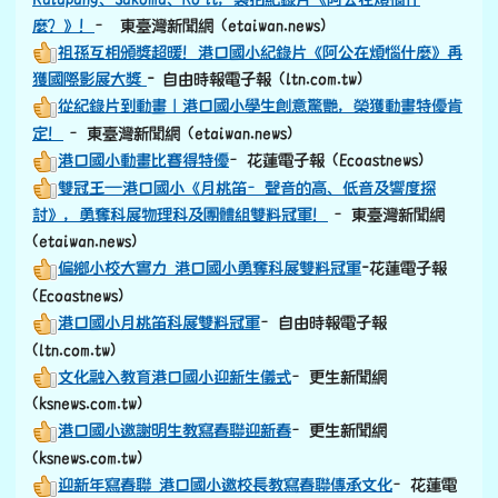
麼？》！
– 東臺灣新聞網 (etaiwan.news)
祖孫互相頒獎超暖！港口國小紀錄片《阿公在煩惱什麼》再
獲國際影展大獎
- 自由時報電子報 (ltn.com.tw)
從紀錄片到動畫｜港口國小學生創意驚艷，榮獲動畫特優肯
定！
–東臺灣新聞網 (etaiwan.news)
港口國小動畫比賽得特優
–花蓮電子報 (Ecoastnews)
雙冠王—港口國小《月桃笛–聲音的高、低音及響度探
討》，勇奪科展物理科及團體組雙料冠軍！
–東臺灣新聞網
(etaiwan.news)
偏鄉小校大實力 港口國小勇奪科展雙料冠軍
-花蓮電子報
(Ecoastnews)
港口國小月桃笛科展雙料冠軍
–自由時報電子報
(ltn.com.tw)
文化融入教育港口國小迎新生儀式
–更生新聞網
(ksnews.com.tw)
港口國小邀謝明生教寫春聯迎新春
–更生新聞網
(ksnews.com.tw)
迎新年寫春聯 港口國小邀校長教寫春聯傳承文化
–花蓮電