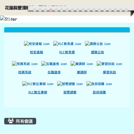
花蓮縣豐濱鄉港口國民小學歡迎您
導覽列
跳至主內容區
花蓮縣豐濱鄉港口國民小學歡迎您
頁尾區域
上中區域內容
校安通報
HLC教育處
處務公告
校務系統
在職進修
摩課師
學習扶助
HLC數位專辦
智慧網管
政府採購
主內容區域
所有會議