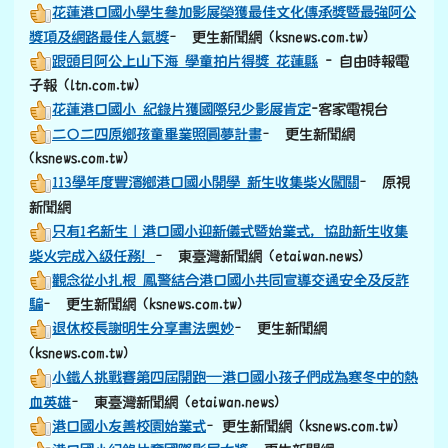
花蓮港口國小學生參加影展榮獲最佳文化傳承獎暨最強阿公
獎項及網路最佳人氣獎
– 更生新聞網 (ksnews.com.tw)
跟頭目阿公上山下海 學童拍片得獎 花蓮縣
- 自由時報電
子報 (ltn.com.tw)
花蓮港口國小 紀錄片獲國際兒少影展肯定
-客家電視台
二〇二四原鄉孩童畢業照圓夢計畫
– 更生新聞網
(ksnews.com.tw)
113學年度豐濱鄉港口國小開學 新生收集柴火闖關
– 原視
新聞網
只有1名新生｜港口國小迎新儀式暨始業式，協助新生收集
柴火完成入級任務！
– 東臺灣新聞網 (etaiwan.news)
觀念從小扎根 鳳警結合港口國小共同宣導交通安全及反詐
騙
– 更生新聞網 (ksnews.com.tw)
退休校長謝明生分享書法奧妙
– 更生新聞網
(ksnews.com.tw)
小鐵人挑戰賽第四屆開跑—港口國小孩子們成為寒冬中的熱
血英雄
– 東臺灣新聞網 (etaiwan.news)
港口國小友善校園始業式
–更生新聞網 (ksnews.com.tw)