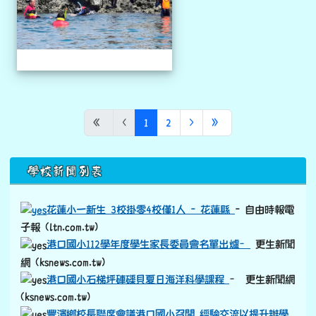
(目前頁次)
下一頁
最後頁
«
‹
1
2
›
»
下中區域內容
學校新聞列表
花蓮小一新生 3校掛零4校僅1人 - 花蓮縣
- 自由時報電
子報 (ltn.com.tw)
港口國小112學年度學生家長委員會名單出爐–
更生新聞
網 (ksnews.com.tw)
港口國小石梯坪硨磲貝夏日海洋科學課程
– 更生新聞網
(ksnews.com.tw)
豐濱鄉校長聯席會議港口國小召開 經驗交流以提升辦學