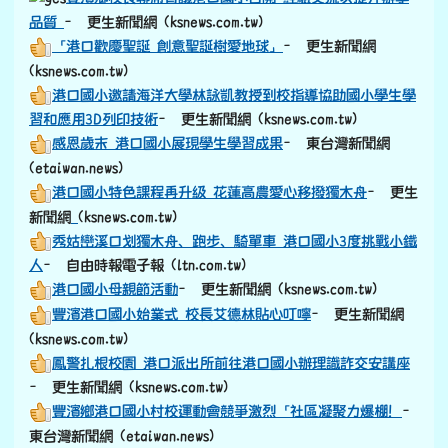
品質
– 更生新聞網 (ksnews.com.tw)
「港口歡慶聖誕 創意聖誕樹愛地球」
– 更生新聞網
(ksnews.com.tw)
港口國小邀請海洋大學林詠凱教授到校指導協助國小學生學
習和應用3D列印技術
– 更生新聞網 (ksnews.com.tw)
感恩歲末 港口國小展現學生學習成果
– 東台灣新聞網
(etaiwan.news)
港口國小特色課程再升級 花蓮高農愛心移撥獨木舟
– 更生
link to https://old.ksnews.com.tw/v2024052007/
新聞網
(ksnews.com.tw)
秀姑巒溪口划獨木舟、跑步、騎單車 港口國小3度挑戰小鐵
人
– 自由時報電子報 (ltn.com.tw)
港口國小母親節活動
– 更生新聞網 (ksnews.com.tw)
豐濱港口國小始業式 校長艾德林貼心叮嚀
– 更生新聞網
(ksnews.com.tw)
鳳警扎根校園 港口派出所前往港口國小辦理識詐交安講座
– 更生新聞網 (ksnews.com.tw)
豐濱鄉港口國小村校運動會競爭激烈「社區凝聚力爆棚！
–
東台灣新聞網 (etaiwan.news)