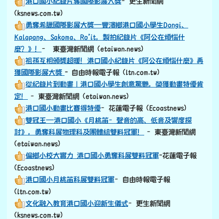
港口國小紀錄片奪國際影展大獎
–更生新聞網
(ksnews.com.tw)
勇奪希臘國際影展大獎—豐濱鄉港口國小學生Dongi、
Kalapang、Sakoma、Ro’it，製拍紀錄片《阿公在煩惱什
麼？》！
– 東臺灣新聞網 (etaiwan.news)
祖孫互相頒獎超暖！港口國小紀錄片《阿公在煩惱什麼》再
獲國際影展大獎
- 自由時報電子報 (ltn.com.tw)
從紀錄片到動畫｜港口國小學生創意驚艷，榮獲動畫特優肯
定！
–東臺灣新聞網 (etaiwan.news)
港口國小動畫比賽得特優
–花蓮電子報 (Ecoastnews)
雙冠王—港口國小《月桃笛–聲音的高、低音及響度探
討》，勇奪科展物理科及團體組雙料冠軍！
–東臺灣新聞網
(etaiwan.news)
偏鄉小校大實力 港口國小勇奪科展雙料冠軍
-花蓮電子報
(Ecoastnews)
港口國小月桃笛科展雙料冠軍
–自由時報電子報
(ltn.com.tw)
文化融入教育港口國小迎新生儀式
–更生新聞網
(ksnews.com.tw)