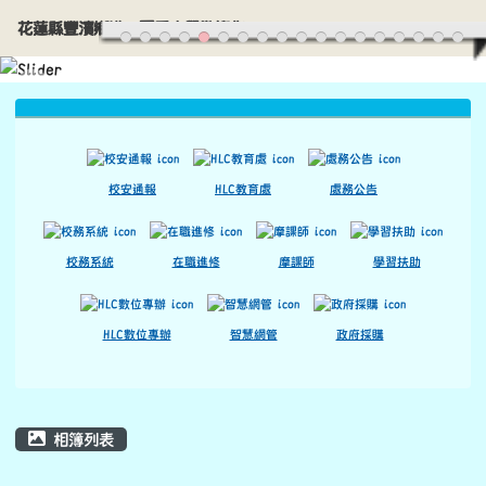
花蓮縣豐濱鄉港口國民小學歡迎您
導覽列
跳至主內容區
花蓮縣豐濱鄉港口國民小學歡迎您
頁尾區域
上中區域內容
校安通報
HLC教育處
處務公告
校務系統
在職進修
摩課師
學習扶助
HLC數位專辦
智慧網管
政府採購
主內容區域
相簿列表