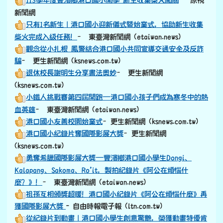
113學年度豐濱鄉港口國小開學 新生收集柴火闖關
– 原視
新聞網
只有1名新生｜港口國小迎新儀式暨始業式，協助新生收集
柴火完成入級任務！
– 東臺灣新聞網 (etaiwan.news)
觀念從小扎根 鳳警結合港口國小共同宣導交通安全及反詐
騙
– 更生新聞網 (ksnews.com.tw)
退休校長謝明生分享書法奧妙
– 更生新聞網
(ksnews.com.tw)
小鐵人挑戰賽第四屆開跑—港口國小孩子們成為寒冬中的熱
血英雄
– 東臺灣新聞網 (etaiwan.news)
港口國小友善校園始業式
–更生新聞網 (ksnews.com.tw)
港口國小紀錄片奪國際影展大獎
–更生新聞網
(ksnews.com.tw)
勇奪希臘國際影展大獎—豐濱鄉港口國小學生Dongi、
Kalapang、Sakoma、Ro’it，製拍紀錄片《阿公在煩惱什
麼？》！
– 東臺灣新聞網 (etaiwan.news)
祖孫互相頒獎超暖！港口國小紀錄片《阿公在煩惱什麼》再
獲國際影展大獎
- 自由時報電子報 (ltn.com.tw)
從紀錄片到動畫｜港口國小學生創意驚艷，榮獲動畫特優肯