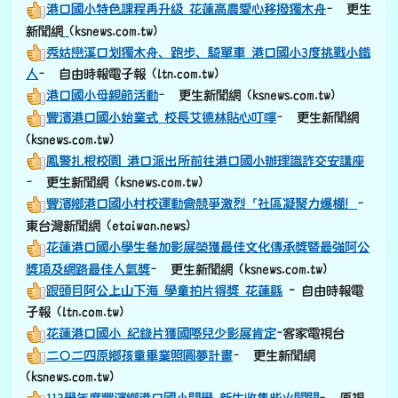
港口國小特色課程再升級 花蓮高農愛心移撥獨木舟
– 更生
link to https://old.ksnews.com.tw/v2024052007/
新聞網
(ksnews.com.tw)
秀姑巒溪口划獨木舟、跑步、騎單車 港口國小3度挑戰小鐵
人
– 自由時報電子報 (ltn.com.tw)
港口國小母親節活動
– 更生新聞網 (ksnews.com.tw)
豐濱港口國小始業式 校長艾德林貼心叮嚀
– 更生新聞網
(ksnews.com.tw)
鳳警扎根校園 港口派出所前往港口國小辦理識詐交安講座
– 更生新聞網 (ksnews.com.tw)
豐濱鄉港口國小村校運動會競爭激烈「社區凝聚力爆棚！
–
東台灣新聞網 (etaiwan.news)
花蓮港口國小學生參加影展榮獲最佳文化傳承獎暨最強阿公
獎項及網路最佳人氣獎
– 更生新聞網 (ksnews.com.tw)
跟頭目阿公上山下海 學童拍片得獎 花蓮縣
- 自由時報電
子報 (ltn.com.tw)
花蓮港口國小 紀錄片獲國際兒少影展肯定
-客家電視台
二〇二四原鄉孩童畢業照圓夢計畫
– 更生新聞網
(ksnews.com.tw)