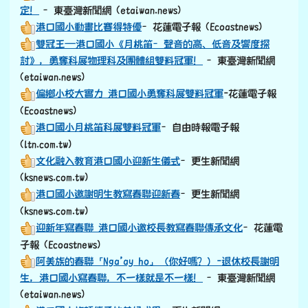
定！
–東臺灣新聞網 (etaiwan.news)
港口國小動畫比賽得特優
–花蓮電子報 (Ecoastnews)
雙冠王—港口國小《月桃笛–聲音的高、低音及響度探
討》，勇奪科展物理科及團體組雙料冠軍！
–東臺灣新聞網
(etaiwan.news)
偏鄉小校大實力 港口國小勇奪科展雙料冠軍
-花蓮電子報
(Ecoastnews)
港口國小月桃笛科展雙料冠軍
–自由時報電子報
(ltn.com.tw)
文化融入教育港口國小迎新生儀式
–更生新聞網
(ksnews.com.tw)
港口國小邀謝明生教寫春聯迎新春
–更生新聞網
(ksnews.com.tw)
迎新年寫春聯 港口國小邀校長教寫春聯傳承文化
–花蓮電
子報 (Ecoastnews)
阿美族的春聯「Nga’ay ho」（你好嗎？）-退休校長謝明
生，港口國小寫春聯，不一樣就是不一樣！
–東臺灣新聞網
(etaiwan.news)