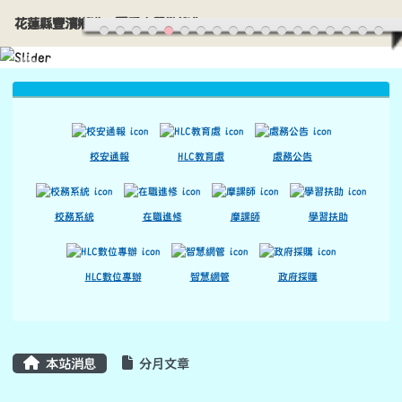
花蓮縣豐濱鄉港口國民小學歡迎您
導覽列
跳至主內容區
花蓮縣豐濱鄉港口國民小學歡迎您
頁尾區域
上中區域內容
校安通報
HLC教育處
處務公告
校務系統
在職進修
摩課師
學習扶助
HLC數位專辦
智慧網管
政府採購
主內容區域
本站消息
分月文章