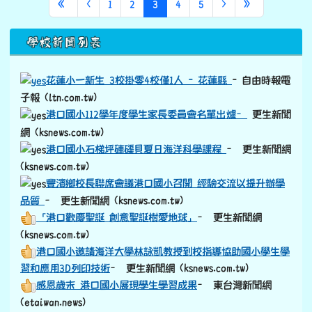
第一頁
上一頁
(目前頁次)
下一頁
最後頁
«
‹
1
2
3
4
5
›
»
下中區域內容
學校新聞列表
花蓮小一新生 3校掛零4校僅1人 - 花蓮縣
- 自由時報電
子報 (ltn.com.tw)
港口國小112學年度學生家長委員會名單出爐–
更生新聞
網 (ksnews.com.tw)
港口國小石梯坪硨磲貝夏日海洋科學課程
– 更生新聞網
(ksnews.com.tw)
豐濱鄉校長聯席會議港口國小召開 經驗交流以提升辦學
品質
– 更生新聞網 (ksnews.com.tw)
「港口歡慶聖誕 創意聖誕樹愛地球」
– 更生新聞網
(ksnews.com.tw)
港口國小邀請海洋大學林詠凱教授到校指導協助國小學生學
習和應用3D列印技術
– 更生新聞網 (ksnews.com.tw)
感恩歲末 港口國小展現學生學習成果
– 東台灣新聞網
(etaiwan.news)