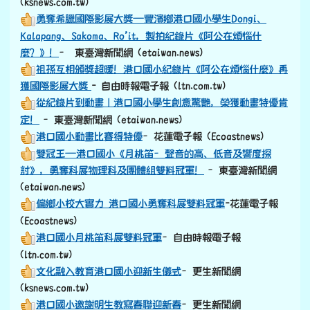
觀念從小扎根 鳳警結合港口國小共同宣導交通安全及反詐
騙
– 更生新聞網 (ksnews.com.tw)
退休校長謝明生分享書法奧妙
– 更生新聞網
(ksnews.com.tw)
小鐵人挑戰賽第四屆開跑—港口國小孩子們成為寒冬中的熱
血英雄
– 東臺灣新聞網 (etaiwan.news)
港口國小友善校園始業式
–更生新聞網 (ksnews.com.tw)
港口國小紀錄片奪國際影展大獎
–更生新聞網
(ksnews.com.tw)
勇奪希臘國際影展大獎—豐濱鄉港口國小學生Dongi、
Kalapang、Sakoma、Ro’it，製拍紀錄片《阿公在煩惱什
麼？》！
– 東臺灣新聞網 (etaiwan.news)
祖孫互相頒獎超暖！港口國小紀錄片《阿公在煩惱什麼》再
獲國際影展大獎
- 自由時報電子報 (ltn.com.tw)
從紀錄片到動畫｜港口國小學生創意驚艷，榮獲動畫特優肯
定！
–東臺灣新聞網 (etaiwan.news)
港口國小動畫比賽得特優
–花蓮電子報 (Ecoastnews)
雙冠王—港口國小《月桃笛–聲音的高、低音及響度探