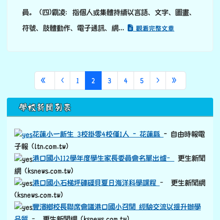
校）依校園霸凌防制準則第11條規定，並為預防與處理校
園霸凌事件，特訂定本規定。 二、本規定用詞定義如下：
(一)學生：指具有學籍學生。 (二)教師：指專任教師、兼
任教師、代理教師、代課教師、運用於協助教學之志願服
務人員、實際執行教學之教育實習人員及其他執行教學或
研究之人員。 (三)職員、工友：指前款教師以外，固定、
定期執行學校事務，或運用於協助學校事務之志願服務人
員。 (四)霸凌：指個人或集體持續以言語、文字、圖畫、
符號、肢體動作、電子通訊、網...
觀看完整文章
第一頁
上一頁
(目前頁次)
下一頁
最後頁
«
‹
1
2
3
4
5
›
»
下中區域內容
學校新聞列表