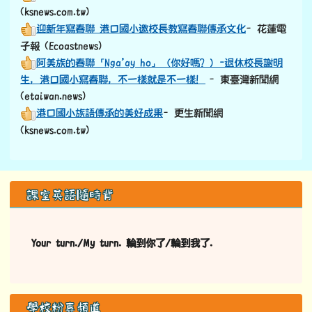
討》，勇奪科展物理科及團體組雙料冠軍！
–東臺灣新聞網
(etaiwan.news)
偏鄉小校大實力 港口國小勇奪科展雙料冠軍
-花蓮電子報
(Ecoastnews)
港口國小月桃笛科展雙料冠軍
–自由時報電子報
(ltn.com.tw)
文化融入教育港口國小迎新生儀式
–更生新聞網
(ksnews.com.tw)
港口國小邀謝明生教寫春聯迎新春
–更生新聞網
(ksnews.com.tw)
迎新年寫春聯 港口國小邀校長教寫春聯傳承文化
–花蓮電
子報 (Ecoastnews)
阿美族的春聯「Nga’ay ho」（你好嗎？）-退休校長謝明
生，港口國小寫春聯，不一樣就是不一樣！
–東臺灣新聞網
(etaiwan.news)
港口國小族語傳承的美好成果
–更生新聞網
(ksnews.com.tw)