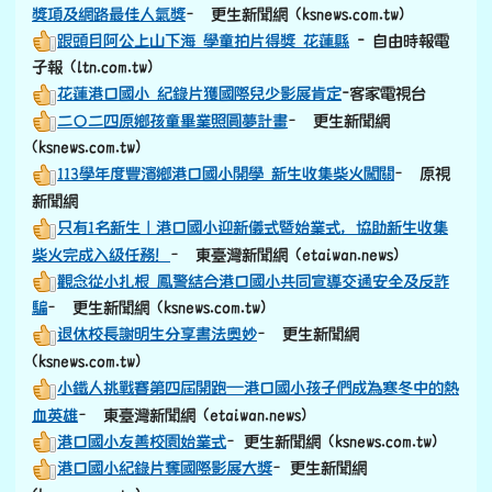
港口國小母親節活動
– 更生新聞網 (ksnews.com.tw)
豐濱港口國小始業式 校長艾德林貼心叮嚀
– 更生新聞網
(ksnews.com.tw)
鳳警扎根校園 港口派出所前往港口國小辦理識詐交安講座
– 更生新聞網 (ksnews.com.tw)
豐濱鄉港口國小村校運動會競爭激烈「社區凝聚力爆棚！
–
東台灣新聞網 (etaiwan.news)
花蓮港口國小學生參加影展榮獲最佳文化傳承獎暨最強阿公
獎項及網路最佳人氣獎
– 更生新聞網 (ksnews.com.tw)
跟頭目阿公上山下海 學童拍片得獎 花蓮縣
- 自由時報電
子報 (ltn.com.tw)
花蓮港口國小 紀錄片獲國際兒少影展肯定
-客家電視台
二〇二四原鄉孩童畢業照圓夢計畫
– 更生新聞網
(ksnews.com.tw)
113學年度豐濱鄉港口國小開學 新生收集柴火闖關
– 原視
新聞網
只有1名新生｜港口國小迎新儀式暨始業式，協助新生收集
柴火完成入級任務！
– 東臺灣新聞網 (etaiwan.news)