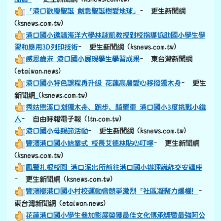
花蓮小一新生 3校掛零4校僅1人 - 花蓮縣
- 自由時報電
子報 (ltn.com.tw)
港口國小112學年度學生家長委員會名單出爐–
更生新聞
網 (ksnews.com.tw)
港口國小石梯坪硨磲貝夏日海洋科學課程
– 更生新聞網
(ksnews.com.tw)
豐濱鄉校長聯席會議港口國小召開 經驗交流以提升辦學
品質
– 更生新聞網 (ksnews.com.tw)
「港口歡慶聖誕 創意聖誕樹愛地球」
– 更生新聞網
(ksnews.com.tw)
港口國小邀請海洋大學林詠凱教授到校指導協助國小學生學
習和應用3D列印技術
– 更生新聞網 (ksnews.com.tw)
感恩歲末 港口國小展現學生學習成果
– 東台灣新聞網
(etaiwan.news)
港口國小特色課程再升級 花蓮高農愛心移撥獨木舟
– 更生
link to https://old.ksnews.com.tw/v2024052007/
新聞網
(ksnews.com.tw)
秀姑巒溪口划獨木舟、跑步、騎單車 港口國小3度挑戰小鐵
人
– 自由時報電子報 (ltn.com.tw)