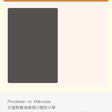
依據花蓮縣國民中小學學生轉學作業要點為前提，落實學生就
學零拒絕。
檢舉專線：
03-8781037#211。
拒絕職場性騷擾宣導